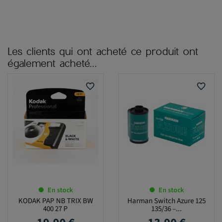
Les clients qui ont acheté ce produit ont
également acheté...
favorite_border
favorite_border
En stock
En stock
KODAK PAP NB TRIX BW
Harman Switch Azure 125
400 27 P
135/36 –...