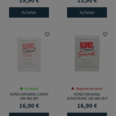
19,90 €
13,90 €
Prix
Prix
Acheter
Acheter
favorite_border
favorite_border
En stock
Rupture de stock
KONO ORIGINAL CANDY
KONO ORIGINAL
100-400 36P
SUNSTROKE 100-400 36 P
16,90 €
16,90 €
Prix
Prix