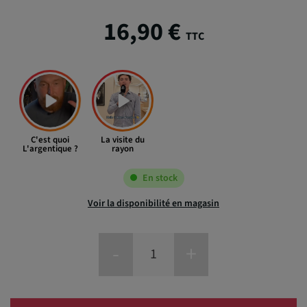
16,90 €
TTC
C'est quoi
La visite du
L'argentique ?
rayon
En stock
Voir la disponibilité en magasin
-
+