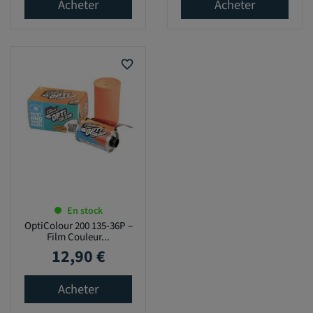
Acheter
Acheter
favorite_border
En stock
OptiColour 200 135-36P –
Film Couleur...
12,90 €
Prix
Acheter