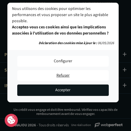
CIRQUE PHOTO
OBJECTIF RIVIERA
Nous utilisons des cookies pour optimiser les
9, bd des Filles-du-Calvaire
24 Rue de l'Hôtel des Postes
performances et vous proposer un site le plus agréable
75003 Paris
06000 Nice
possible.
01 40 29 91 91
04 93 01 52 25
Acceptez-vous ces cookies ainsi que les implications
associées à l'utilisation de vos données personnelles ?
Déclaration des cookies mise à jour le :
06/05/2026
PRODUITS
Configurer
SERVICES
Refuser
INFORMATIONS
Accepter
16,90 €
Un crédit vous engage et doit être remboursé. Vérifiez vos capacités de
remboursement avant de vous engager.
Ajouter au panier
© PANAJOU 2026
- Tous droits réservés
Une réalisation