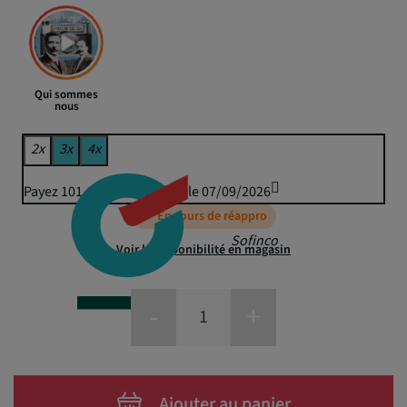
Qui sommes
nous
2x
3x
4x
Payez 101,66 € puis 99,95 € le 07/09/2026
En cours de réappro
Sofinco
Voir la disponibilité en magasin
-
+
Ajouter au panier