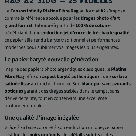
RAG A2 310G – 25 FEUILLES
Le
Canson Infinity Platine Fibre Rag
au format
A2
s’impose
comme la référence absolue pour les
tirages photo d’art
grand format
. Fabriqué à partir de
100 % de coton
et
bénéficiant d’une
enduction jet d’encre de très haute qualité
,
ce papier allie rendu baryté traditionnel et performances
modernes pour sublimer vos images les plus exigeantes.
Le papier baryté nouvelle génération
Inspiré des papiers photo argentiques classiques, le
Platine
Fibre Rag
offre un
aspect baryté authentique
et une
surface
satinée lisse
au toucher luxueux. Son
blanc pur sans azurants
optiques
garantit des tirages stables dans le temps, sans
dérive de teinte, tout en conservant une excellente
profondeur tonale.
Une qualité d’image inégalée
Grâce à sa base coton et à son enduction unique, ce papier
restitue des
noirs profonds
, des
détails subtils
et des