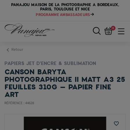
PANAJOU MAISON DE LA PHOTOGRAPHIE A BORDEAUX,
PARIS, TOULOUSE ET NICE
PAYER VOTRE MATÉRIEL JUSQU'EN 84 FOIS
0
chevron_left
Retour
PAPIERS JET D'ENCRE & SUBLIMATION
CANSON BARYTA
PHOTOGRAPHIQUE II MATT A3 25
FEUILLES 310G – PAPIER FINE
ART
RÉFÉRENCE : 44628
favorite_border