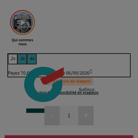
Qui sommes
nous
2x
3x
4x
Payez 70,69 € puis 69,50 € le 06/09/2026
En cours de réappro
Sofinco
Voir la disponibilité en magasin
-
+