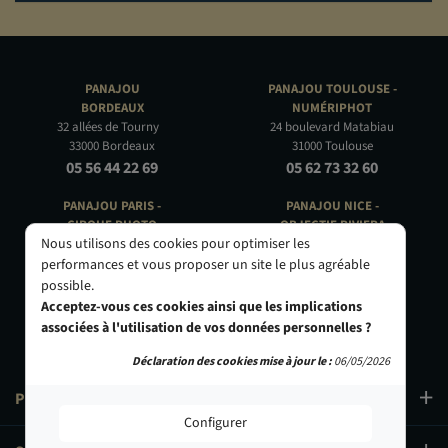
PANAJOU
PANAJOU TOULOUSE -
BORDEAUX
NUMÉRIPHOT
32 allées de Tourny
24 boulevard Matabiau
33000 Bordeaux
31000 Toulouse
05 56 44 22 69
05 62 73 32 60
PANAJOU PARIS -
PANAJOU NICE -
CIRQUE PHOTO
OBJECTIF RIVIERA
Nous utilisons des cookies pour optimiser les
9, bd des Filles-du-Calvaire
24 Rue de l'Hôtel des Postes
75003 Paris
06000 Nice
performances et vous proposer un site le plus agréable
01 40 29 91 91
04 93 01 52 25
possible.
Acceptez-vous ces cookies ainsi que les implications
associées à l'utilisation de vos données personnelles ?
Déclaration des cookies mise à jour le :
06/05/2026
PRODUITS
Configurer