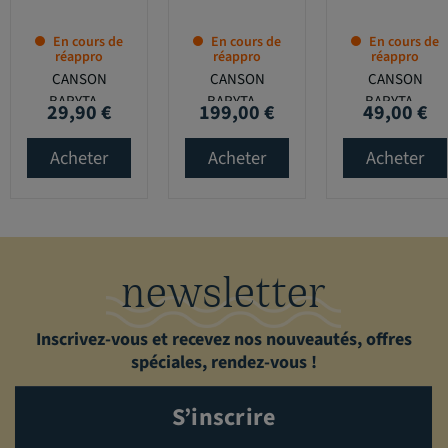
En cours de
En cours de
En cours de
réappro
réappro
réappro
CANSON
CANSON
CANSON
BARYTA...
BARYTA...
BARYTA...
29,90 €
199,00 €
49,00 €
Prix
Prix
Prix
Acheter
Acheter
Acheter
newsletter
Inscrivez-vous et recevez nos nouveautés, offres
spéciales, rendez-vous !
S’inscrire