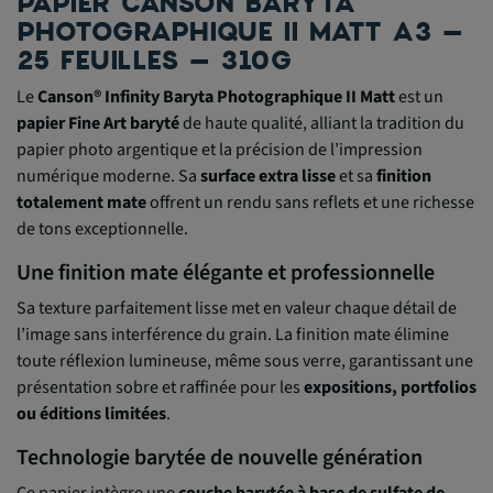
PAPIER CANSON BARYTA
PHOTOGRAPHIQUE II MATT A3 –
25 FEUILLES – 310G
Le
Canson® Infinity Baryta Photographique II Matt
est un
papier Fine Art baryté
de haute qualité, alliant la tradition du
papier photo argentique et la précision de l’impression
numérique moderne. Sa
surface extra lisse
et sa
finition
totalement mate
offrent un rendu sans reflets et une richesse
de tons exceptionnelle.
Une finition mate élégante et professionnelle
Sa texture parfaitement lisse met en valeur chaque détail de
l’image sans interférence du grain. La finition mate élimine
toute réflexion lumineuse, même sous verre, garantissant une
présentation sobre et raffinée pour les
expositions, portfolios
ou éditions limitées
.
Technologie barytée de nouvelle génération
Ce papier intègre une
couche barytée à base de sulfate de