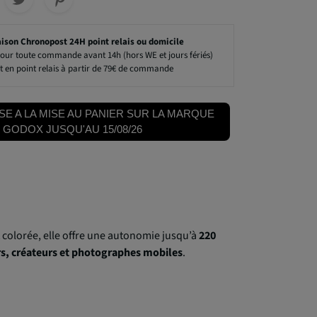
aison Chronopost 24H point relais ou domicile
our toute commande avant 14h (hors WE et jours fériés)
t en point relais à partir de 79€ de commande
SE A LA MISE AU PANIER SUR LA MARQUE
GODOX JUSQU'AU 15/08/26
 colorée, elle offre une autonomie jusqu’à
220
s, créateurs et photographes mobiles
.