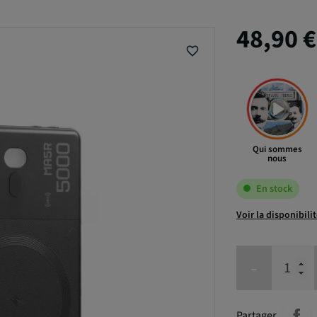
48,90 
favorite_border
Qui sommes
nous
En stock
Voir la disponibili
-
Partager