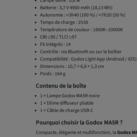
Lampe selfie : 0,8 W
Batterie : 3,7 V 4900 mAh (18,13 Wh)
Autonomie : ≈3h40 (100 %) / ≈7h20 (50 %)
Temps de charge : 1h30
Température de couleur : 1800K–10000K
CRI ≥95 / TLCI ≥97
FX intégrés : 14
Contrôle : via Bluetooth ou sur le boîtier
Compatibilité : Godox Light App (Android / iOS)
Dimensions : 10,7 × 6,8 × 1,3 cm
Poids : 164 g
Contenu de la boîte
1 × Lampe Godox MA5R noire
1 × Dôme diffuseur pliable
1 × Câble de charge USB-C
Pourquoi choisir la Godox MA5R ?
Compacte, élégante et multifonction, la
Godox M