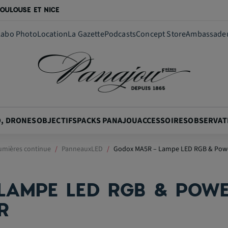
OULOUSE ET NICE
Labo Photo
Location
La Gazette
Podcasts
Concept Store
Ambassade
O, DRONES
OBJECTIFS
PACKS PANAJOU
ACCESSOIRES
OBSERVAT
umières continue
PanneauxLED
Godox MA5R – Lampe LED RGB & Powe
LAMPE LED RGB & POW
R