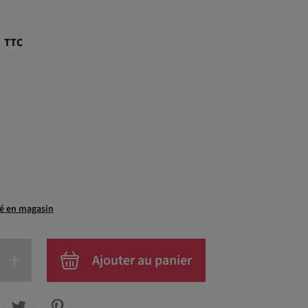
€
TTC
té en magasin
+
Ajouter au panier