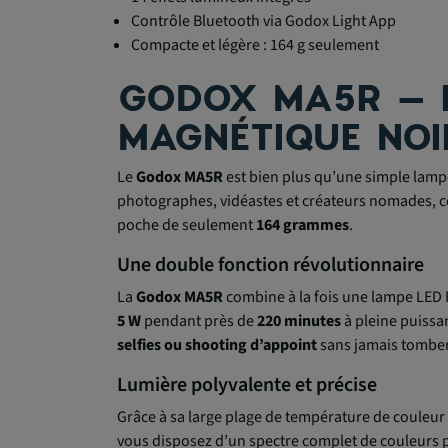
Contrôle Bluetooth via Godox Light App
Compacte et légère : 164 g seulement
GODOX MA5R – 
MAGNÉTIQUE NOI
Le
Godox MA5R
est bien plus qu’une simple lampe
photographes, vidéastes et créateurs nomades, ce 
poche de seulement
164 grammes
.
Une double fonction révolutionnaire
La
Godox MA5R
combine à la fois une lampe LED 
5 W
pendant près de
220 minutes
à pleine puissan
selfies ou shooting d’appoint
sans jamais tomber 
Lumière polyvalente et précise
Grâce à sa large plage de température de couleur
vous disposez d’un spectre complet de couleurs 