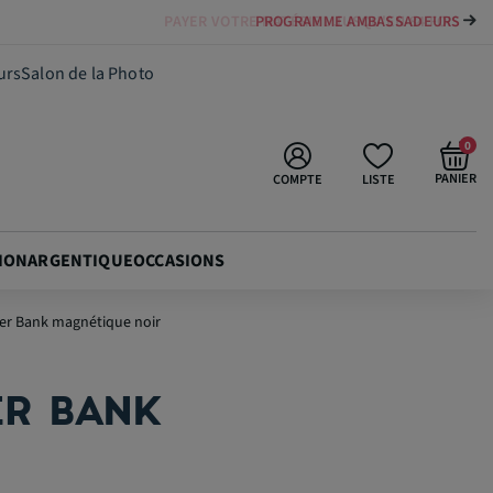
PAYER VOTRE MATÉRIEL JUSQU'EN 84 FOIS
48,90 €
Ajouter au panier
urs
Salon de la Photo
0
PANIER
COMPTE
LISTE
ION
ARGENTIQUE
OCCASIONS
r Bank magnétique noir
ER BANK