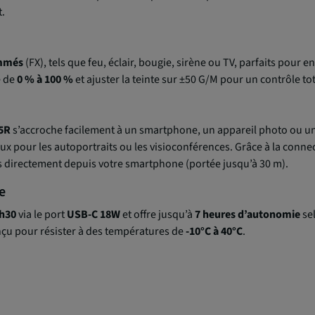
t.
ammés
(FX), tels que feu, éclair, bougie, sirène ou TV, parfaits pour e
é de
0 % à 100 %
et ajuster la teinte sur ±50 G/M pour un contrôle t
5R
s’accroche facilement à un smartphone, un appareil photo ou u
x pour les autoportraits ou les visioconférences. Grâce à la connec
ffets directement depuis votre smartphone (portée jusqu’à 30 m).
e
h30
via le port
USB-C 18W
et offre jusqu’à
7 heures d’autonomie
sel
onçu pour résister à des températures de
-10°C à 40°C
.