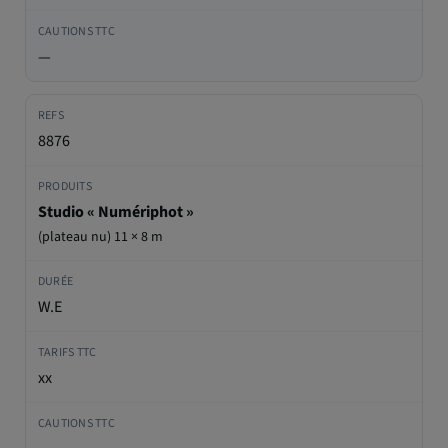
—
8876
Studio « Numériphot »
(plateau nu) 11 × 8 m
W.E
xx