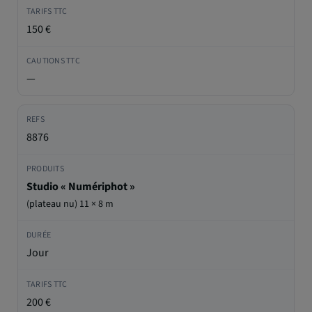
150 €
—
8876
Studio « Numériphot »
(plateau nu) 11 × 8 m
Jour
200 €