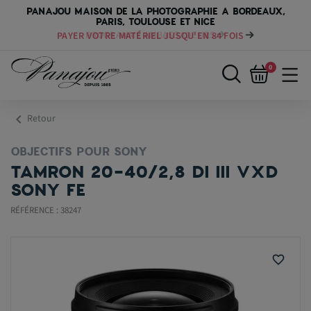
PANAJOU MAISON DE LA PHOTOGRAPHIE A BORDEAUX,
PARIS, TOULOUSE ET NICE
PAYER VOTRE MATÉRIEL JUSQU'EN 84 FOIS
0
chevron_left
Retour
OBJECTIFS POUR SONY
TAMRON 20-40/2,8 DI III VXD
SONY FE
RÉFÉRENCE : 38247
favorite_border