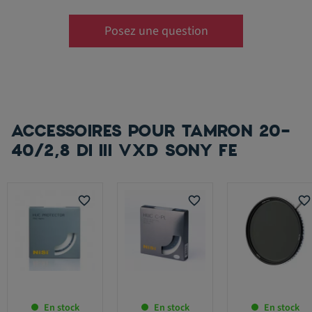
Posez une question
ACCESSOIRES POUR TAMRON 20-
40/2,8 DI III VXD SONY FE
favorite_border
favorite_border
favorite_border
En stock
En stock
En stock