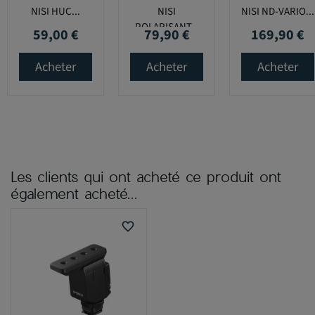
NISI HUC...
NISI
NISI ND-VARIO...
POLARISANT...
59,00 €
79,90 €
169,90 €
Prix
Prix
Prix
Acheter
Acheter
Acheter
Les clients qui ont acheté ce produit ont
également acheté...
favorite_border