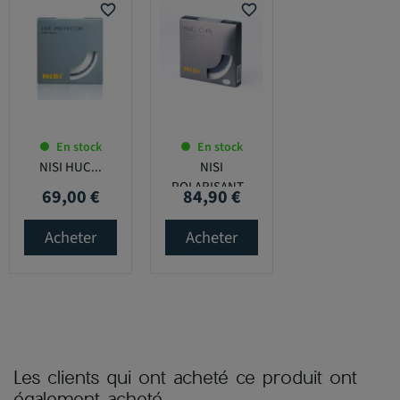
favorite_border
favorite_border
En stock
En stock
NISI HUC...
NISI
POLARISANT...
69,00 €
84,90 €
Prix
Prix
Acheter
Acheter
Les clients qui ont acheté ce produit ont
également acheté...