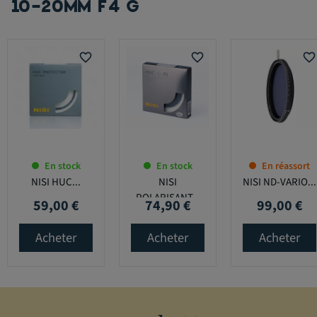
10-20MM F4 G
favorite_border
favorite_border
favorite_border
En stock
En stock
En réassort
NISI HUC...
NISI
NISI ND-VARIO...
POLARISANT...
59,00 €
74,90 €
99,00 €
Prix
Prix
Prix
Acheter
Acheter
Acheter