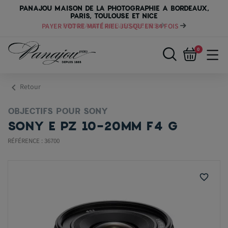
PANAJOU MAISON DE LA PHOTOGRAPHIE A BORDEAUX,
PARIS, TOULOUSE ET NICE
PAYER VOTRE MATÉRIEL JUSQU'EN 84 FOIS
0
chevron_left
Retour
OBJECTIFS POUR SONY
SONY E PZ 10-20MM F4 G
RÉFÉRENCE : 36700
favorite_border