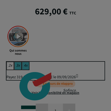
629,00 €
TTC
Qui sommes
nous
2x
3x
4x
Payez 319,90 € puis 314,50 € le 09/09/2026
En cours de réappro
Sofinco
Voir la disponibilité en magasin