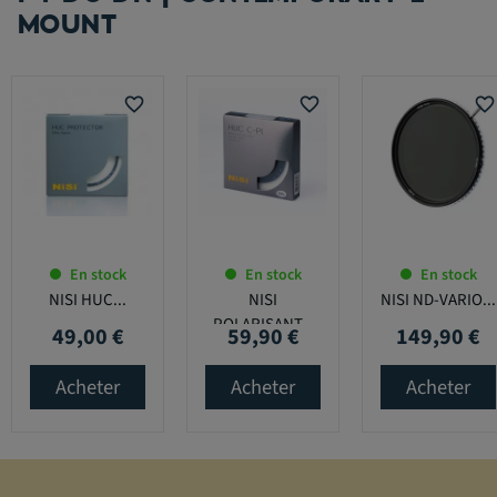
MOUNT
favorite_border
favorite_border
favorite_border
En stock
En stock
En stock
NISI HUC...
NISI
NISI ND-VARIO...
POLARISANT...
49,00 €
59,90 €
149,90 €
Prix
Prix
Prix
Acheter
Acheter
Acheter