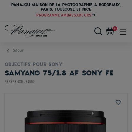
PANAJOU MAISON DE LA PHOTOGRAPHIE A BORDEAUX,
PARIS, TOULOUSE ET NICE
PAYER VOTRE MATÉRIEL JUSQU'EN 84 FOIS
0
chevron_left
Retour
OBJECTIFS POUR SONY
SAMYANG 75/1.8 AF SONY FE
RÉFÉRENCE : 31959
favorite_border