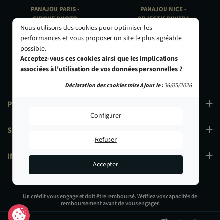
PANAJOU PARIS -
PANAJOU NICE -
CIRQUE PHOTO
OBJECTIF RIVIERA
Nous utilisons des cookies pour optimiser les
9, bd des Filles-du-Calvaire
24 Rue de l'Hôtel des Postes
75003 Paris
06000 Nice
performances et vous proposer un site le plus agréable
01 40 29 91 91
04 93 01 52 25
possible.
Acceptez-vous ces cookies ainsi que les implications
associées à l'utilisation de vos données personnelles ?
Déclaration des cookies mise à jour le :
06/05/2026
PRODUITS
Configurer
SERVICES
Refuser
INFORMATIONS
Accepter
429,00 €
Un crédit vous engage et doit être remboursé. Vérifiez vos capacités de
remboursement avant de vous engager.
Ajouter au panier