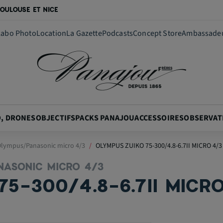
OULOUSE ET NICE
Labo Photo
Location
La Gazette
Podcasts
Concept Store
Ambassade
O, DRONES
OBJECTIFS
PACKS PANAJOU
ACCESSOIRES
OBSERVAT
 Olympus/Panasonic micro 4/3
OLYMPUS ZUIKO 75-300/4.8-6.7II MICRO 4/3
NASONIC MICRO 4/3
5-300/4.8-6.7II MICR