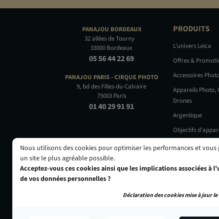
PRODUITS
PANAJOU
BORDEAUX
32 allées de Tourny
L'univers Leica
33000 Bordeaux
05 56 44 22 69
Offres & Promot
Accessoires Phot
PANAJOU PARIS -
CIRQUE PHOTO
9, bd des Filles-du-Calvaire
Appareils Photo,
75003 Paris
Drones
01 40 29 91 91
Argentique
Objectifs d'appar
Occasions
Nous utilisons des cookies pour optimiser les performances et vous
un site le plus agréable possible.
Acceptez-vous ces cookies ainsi que les implications associées à l'u
de vos données personnelles ?
Déclaration des cookies mise à jour le 