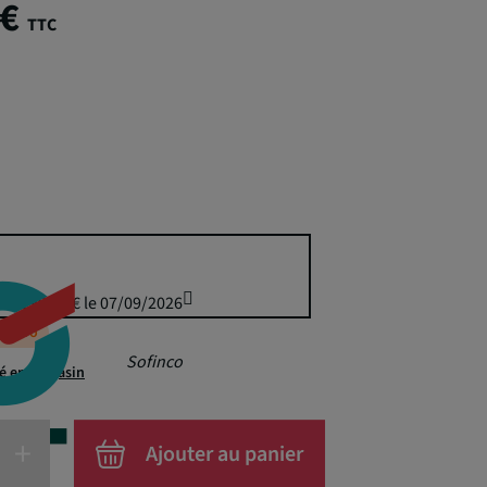
 €
TTC
uis 299,50 € le 07/09/2026
éappro
Sofinco
té en magasin
+
Ajouter au panier