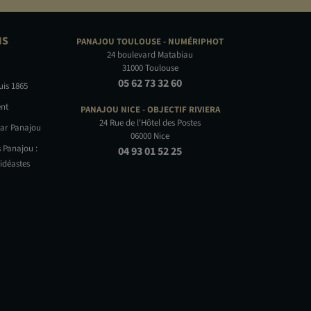
NS
PANAJOU TOULOUSE -
NUMÉRIPHOT
24 boulevard Matabiau
31000 Toulouse
05 62 73 32 60
uis 1865
nt
PANAJOU NICE -
OBJECTIF RIVIERA
24 Rue de l'Hôtel des Postes
par Panajou
06000 Nice
 Panajou :
04 93 01 52 25
idéastes