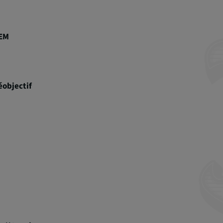
EM
éobjectif