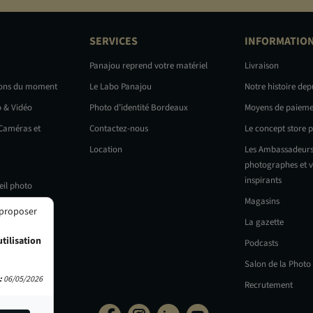
SERVICES
INFORMATIO
Panajou reprend votre matériel
Livraison
ions du moment
Le Labo Panajou
Notre histoire dep
o & Vidéo
Photo d’identité Bordeaux
Moyens de paieme
 Caméras et
Contactez-nous
Le concept store 
Location
Les Ambassadeurs
photographes et v
inspirants
eil photo
Magasins
 proposer
La gazette
tilisation
Podcasts
Salon de la Photo
:
06/05/2026
Recrutement