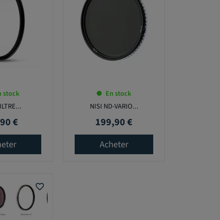
 stock
En stock
ILTRE...
NISI ND-VARIO...
90 €
199,90 €
Prix
eter
Acheter
favorite_border