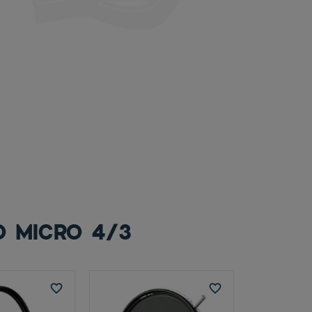
O MICRO 4/3
favorite_border
favorite_border