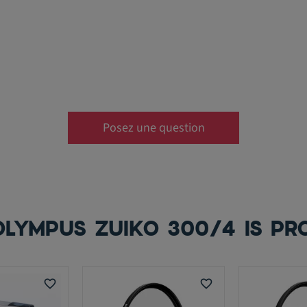
Posez une question
LYMPUS ZUIKO 300/4 IS PR
favorite_border
favorite_border