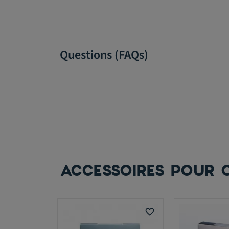
Questions (FAQs)
ACCESSOIRES POUR O
favorite_border