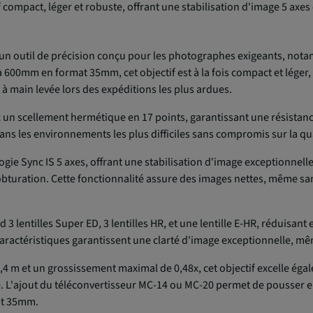
compact, léger et robuste, offrant une stabilisation d'image 5 axes
un outil de précision conçu pour les photographes exigeants, not
 600mm en format 35mm, cet objectif est à la fois compact et léger
e à main levée lors des expéditions les plus ardues.
c un scellement hermétique en 17 points, garantissant une résistanc
dans les environnements les plus difficiles sans compromis sur la qu
ie Sync IS 5 axes, offrant une stabilisation d'image exceptionnelle
bturation. Cette fonctionnalité assure des images nettes, même sans
3 lentilles Super ED, 3 lentilles HR, et une lentille E-HR, réduisant
aractéristiques garantissent une clarté d'image exceptionnelle, mêm
,4 m et un grossissement maximal de 0,48x, cet objectif excelle é
 L'ajout du téléconvertisseur MC-14 ou MC-20 permet de pousser en
at 35mm.