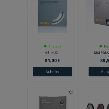
En stock
En 
NISI HUC...
NISI POLA
84,00 €
89,
Prix
Prix
Acheter
Ach
favorite_border