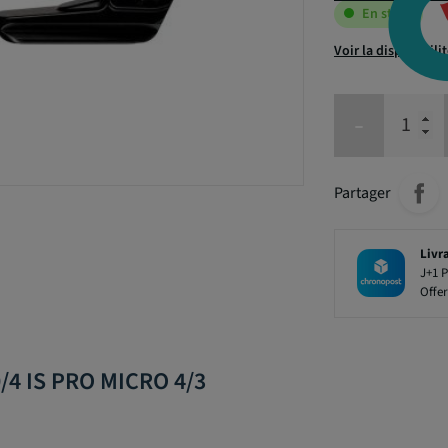
En stock
Voir la disponibili
-
Partager
Livr
J+1 P
Offer
/4 IS PRO MICRO 4/3