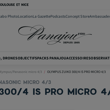
OULOUSE ET NICE
Labo Photo
Location
La Gazette
Podcasts
Concept Store
Ambassade
O, DRONES
OBJECTIFS
PACKS PANAJOU
ACCESSOIRES
OBSERVAT
 Olympus/Panasonic micro 4/3
OLYMPUS ZUIKO 300/4 IS PRO MICRO 4/3
NASONIC MICRO 4/3
300/4 IS PRO MICRO 4