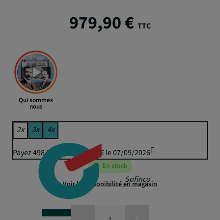
979,90 €
TTC
Qui sommes
nous
2x
3x
4x
Payez 498,37 € puis 489,95 € le 07/09/2026
En stock
Sofinco
Voir la disponibilité en magasin