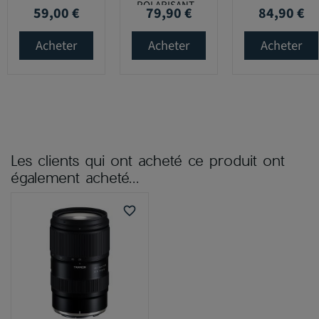
POLARISANT...
59,00 €
79,90 €
84,90 €
Prix
Prix
Prix
Acheter
Acheter
Acheter
Les clients qui ont acheté ce produit ont
également acheté...
favorite_border