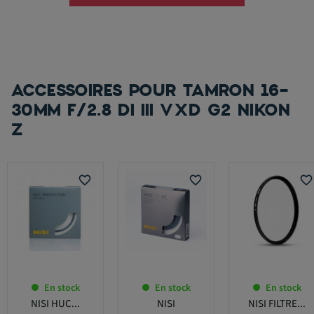
ACCESSOIRES POUR TAMRON 16-
30MM F/2.8 DI III VXD G2 NIKON
Z
favorite_border
favorite_border
favorite_border
En stock
En stock
En stock
NISI HUC...
NISI
NISI FILTRE...