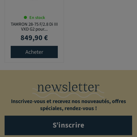
En stock
TAMRON 28-75 F/2.8 Di III
VXD G2 pour...
849,90 €
Prix
Acheter
newsletter
Inscrivez-vous et recevez nos nouveautés, offres
spéciales, rendez-vous !
S’inscrire