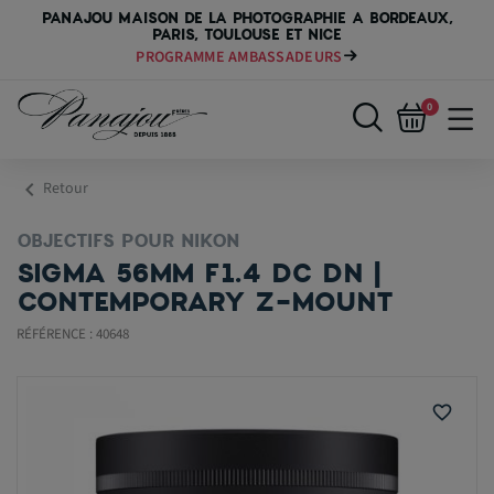
PANAJOU MAISON DE LA PHOTOGRAPHIE A BORDEAUX,
PARIS, TOULOUSE ET NICE
PROGRAMME AMBASSADEURS
PAYER VOTRE MATÉRIEL JUSQU'EN 84 FOIS
0
chevron_left
Retour
OBJECTIFS POUR NIKON
SIGMA 56MM F1.4 DC DN |
CONTEMPORARY Z-MOUNT
RÉFÉRENCE : 40648
favorite_border