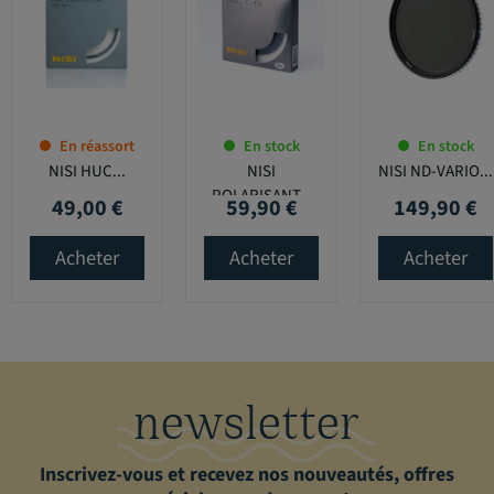
En réassort
En stock
En stock
NISI HUC...
NISI
NISI ND-VARIO...
POLARISANT...
49,00 €
59,90 €
149,90 €
Prix
Prix
Prix
Acheter
Acheter
Acheter
newsletter
Inscrivez-vous et recevez nos nouveautés, offres