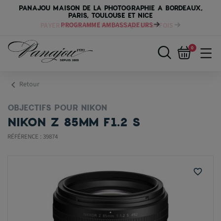
PANAJOU MAISON DE LA PHOTOGRAPHIE A BORDEAUX,
PARIS, TOULOUSE ET NICE
PAYER VOTRE MATÉRIEL JUSQU'EN 84 FOIS
0
chevron_left
Retour
OBJECTIFS POUR NIKON
NIKON Z 85MM F1.2 S
RÉFÉRENCE : 39874
favorite_border