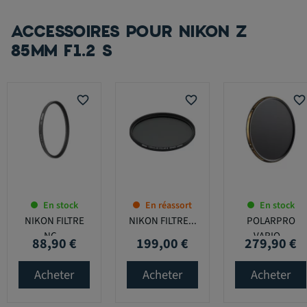
ACCESSOIRES POUR NIKON Z
85MM F1.2 S
favorite_border
favorite_border
favorite_border
En stock
En réassort
En stock
NIKON FILTRE
NIKON FILTRE...
POLARPRO
NC...
VARIO...
88,90 €
199,00 €
279,90 €
Prix
Prix
Prix
Acheter
Acheter
Acheter