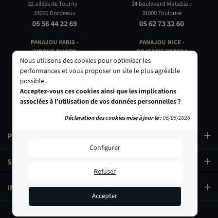
32 allées de Tourny
24 boulevard Matabiau
33000 Bordeaux
31000 Toulouse
05 56 44 22 69
05 62 73 32 60
PANAJOU PARIS -
PANAJOU NICE -
CIRQUE PHOTO
OBJECTIF RIVIERA
Nous utilisons des cookies pour optimiser les
9, bd des Filles-du-Calvaire
24 Rue de l'Hôtel des Postes
75003 Paris
06000 Nice
performances et vous proposer un site le plus agréable
01 40 29 91 91
04 93 01 52 25
possible.
Acceptez-vous ces cookies ainsi que les implications
associées à l'utilisation de vos données personnelles ?
Déclaration des cookies mise à jour le :
06/05/2026
PRODUITS
Configurer
SERVICES
Refuser
INFORMATIONS
Accepter
3 349,90 €