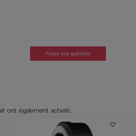
Posez une question
it ont également acheté...
er
favorite_border