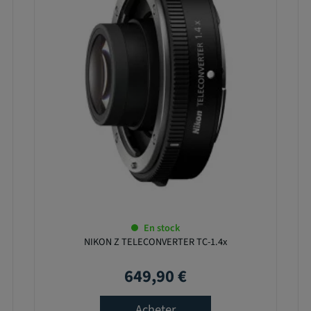
En stock
NIKON Z TELECONVERTER TC-1.4x
649,90 €
Prix
Acheter