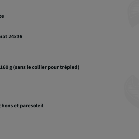
xe
rmat 24x36
160 g (sans le collier pour trépied)
chons et paresoleil