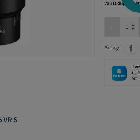
Voir la disponibili
-
Partager
Livr
J+1 P
Offer
5 VR S