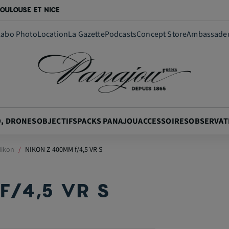
OULOUSE ET NICE
Labo Photo
Location
La Gazette
Podcasts
Concept Store
Ambassade
O, DRONES
OBJECTIFS
PACKS PANAJOU
ACCESSOIRES
OBSERVAT
Nikon
NIKON Z 400MM f/4,5 VR S
F/4,5 VR S