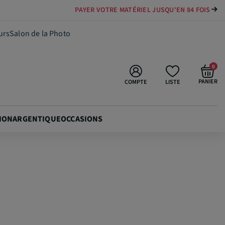
PAYER VOTRE MATÉRIEL JUSQU'EN 84 FOIS
3 699,00 €
Ajouter au panier
urs
Salon de la Photo
0
PANIER
COMPTE
LISTE
ION
ARGENTIQUE
OCCASIONS