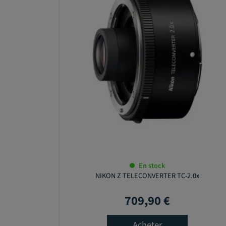
En stock
NIKON Z TELECONVERTER TC-2.0x
709,90 €
Prix
Acheter