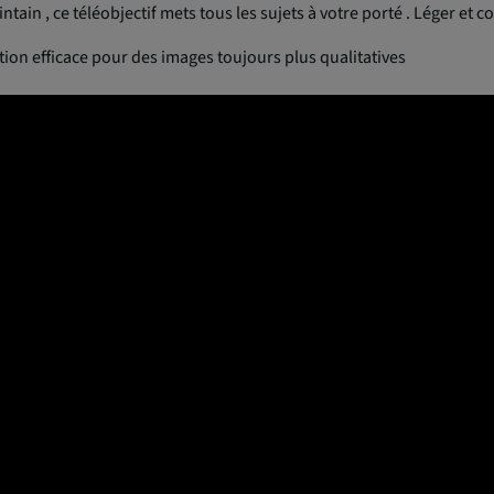
ain , ce téléobjectif mets tous les sujets à votre porté . Léger et com
tion efficace pour des images toujours plus qualitatives