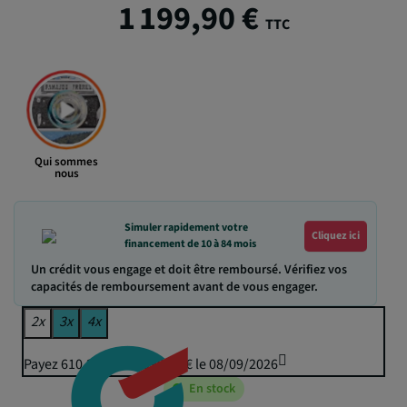
1 199,90 €
TTC
Qui sommes
nous
Simuler rapidement votre
Cliquez ici
financement de 10 à 84 mois
Un crédit vous engage et doit être remboursé. Vérifiez vos
capacités de remboursement avant de vous engager.
2x
3x
4x
Payez 610,26 € puis 599,95 € le 08/09/2026
En stock