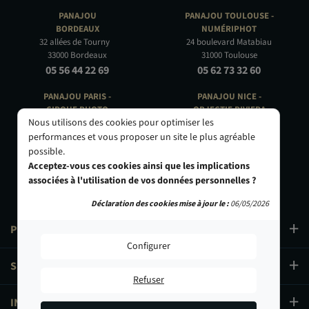
PANAJOU
PANAJOU TOULOUSE -
BORDEAUX
NUMÉRIPHOT
32 allées de Tourny
24 boulevard Matabiau
33000 Bordeaux
31000 Toulouse
05 56 44 22 69
05 62 73 32 60
PANAJOU PARIS -
PANAJOU NICE -
CIRQUE PHOTO
OBJECTIF RIVIERA
Nous utilisons des cookies pour optimiser les
9, bd des Filles-du-Calvaire
24 Rue de l'Hôtel des Postes
75003 Paris
06000 Nice
performances et vous proposer un site le plus agréable
01 40 29 91 91
04 93 01 52 25
possible.
Acceptez-vous ces cookies ainsi que les implications
associées à l'utilisation de vos données personnelles ?
Déclaration des cookies mise à jour le :
06/05/2026
PRODUITS
Configurer
SERVICES
Refuser
INFORMATIONS