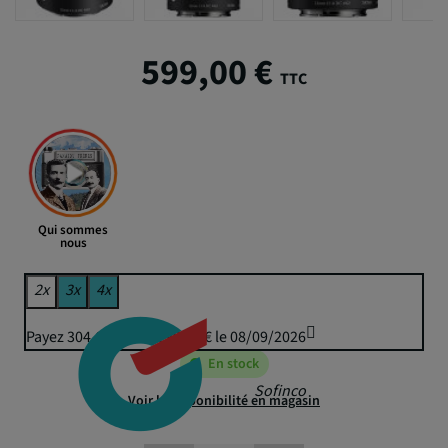
599,00 €
TTC
Qui sommes
nous
2x
3x
4x
Payez 304,65 € puis 299,50 € le 08/09/2026
En stock
Sofinco
Voir la disponibilité en magasin