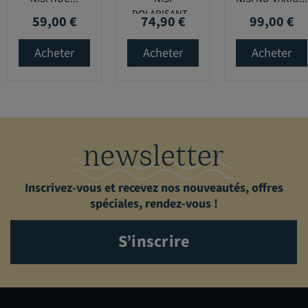
POLARISANT...
59,00 €
74,90 €
99,00 €
Prix
Prix
Prix
Acheter
Acheter
Acheter
newsletter
Inscrivez-vous et recevez nos nouveautés, offres
spéciales, rendez-vous !
S’inscrire