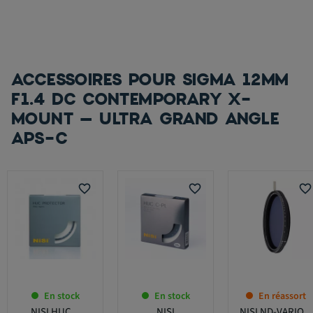
ACCESSOIRES POUR SIGMA 12MM
F1.4 DC CONTEMPORARY X-
MOUNT – ULTRA GRAND ANGLE
APS-C
favorite_border
favorite_border
favorite_border
En stock
En stock
En réassort
NISI HUC...
NISI
NISI ND-VARIO...