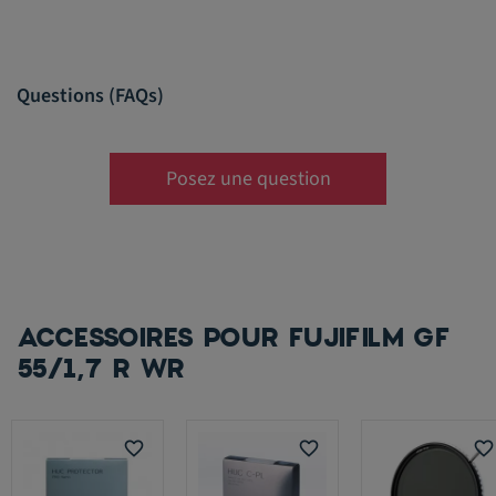
Questions (FAQs)
Posez une question
ACCESSOIRES POUR FUJIFILM GF
55/1,7 R WR
favorite_border
favorite_border
favorite_border