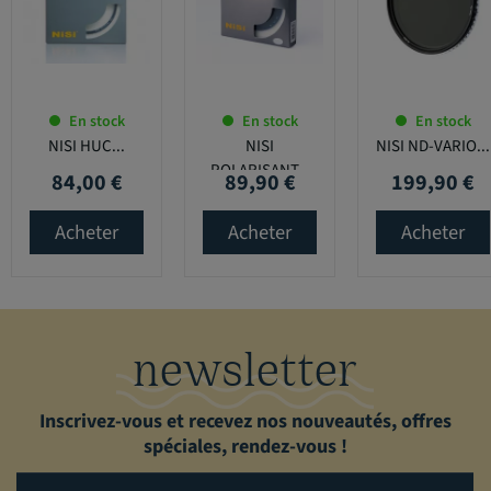
En stock
En stock
En stock
NISI HUC...
NISI
NISI ND-VARIO...
POLARISANT...
84,00 €
89,90 €
199,90 €
Prix
Prix
Prix
Acheter
Acheter
Acheter
newsletter
Inscrivez-vous et recevez nos nouveautés, offres
spéciales, rendez-vous !