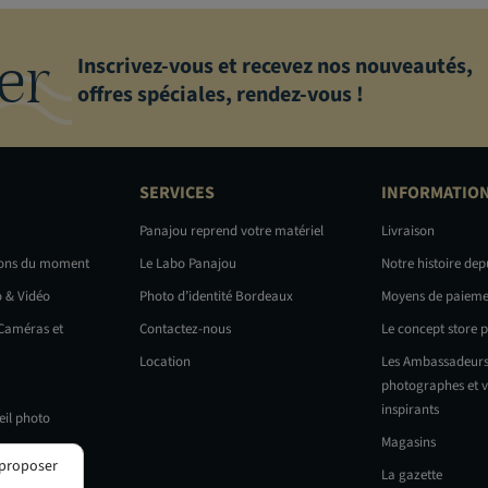
er
Inscrivez-vous et recevez nos nouveautés,
offres spéciales, rendez-vous !
SERVICES
INFORMATIO
Panajou reprend votre matériel
Livraison
ions du moment
Le Labo Panajou
Notre histoire dep
o & Vidéo
Photo d’identité Bordeaux
Moyens de paieme
 Caméras et
Contactez-nous
Le concept store 
Location
Les Ambassadeurs
photographes et v
inspirants
eil photo
Magasins
 proposer
La gazette