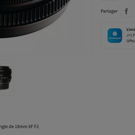
Partager
Livr
J+1 P
Offer
-angle de 18mm XF F2