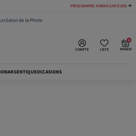
PROGRAMME AMBASSADEURS
599,90 €
Ajouter au panier
urs
Salon de la Photo
0
PANIER
COMPTE
LISTE
ION
ARGENTIQUE
OCCASIONS