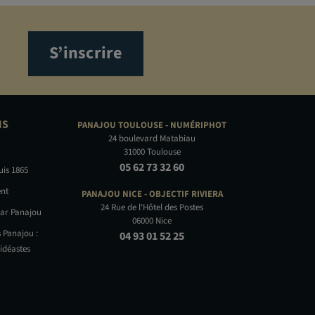
S’inscrire
NS
PANAJOU TOULOUSE -
NUMÉRIPHOT
24 boulevard Matabiau
31000 Toulouse
05 62 73 32 60
uis 1865
nt
PANAJOU NICE -
OBJECTIF RIVIERA
24 Rue de l'Hôtel des Postes
par Panajou
06000 Nice
 Panajou :
04 93 01 52 25
idéastes