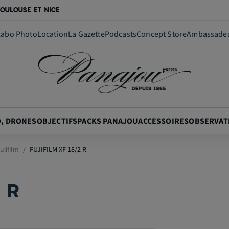
OULOUSE ET NICE
Labo Photo
Location
La Gazette
Podcasts
Concept Store
Ambassade
O, DRONES
OBJECTIFS
PACKS PANAJOU
ACCESSOIRES
OBSERVAT
ujifilm
FUJIFILM XF 18/2 R
 R