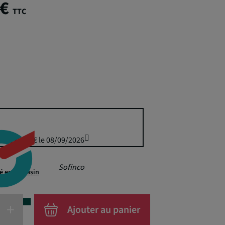
 €
TTC
uis 299,95 € le 08/09/2026
Sofinco
té en magasin
+
Ajouter au panier