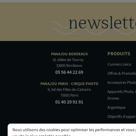
newslett
PRODUITS
PANAJOU
BORDEAUX
32 allées de Tourny
L'univers Leica
33000 Bordeaux
05 56 44 22 69
Offres & Promot
Accessoires Phot
PANAJOU PARIS -
CIRQUE PHOTO
9, bd des Filles-du-Calvaire
Appareils Photo,
75003 Paris
Drones
01 40 29 91 91
Argentique
Objectifs d'appar
Occasions
Nous utilisons des cookies pour optimiser les performances et vous