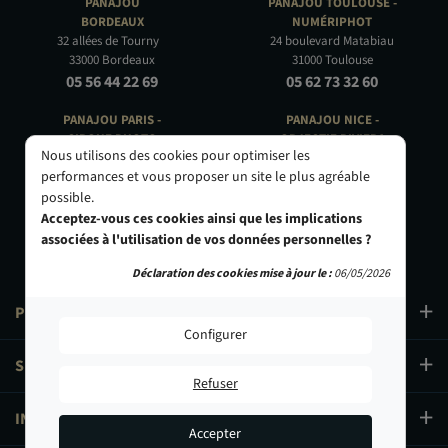
PANAJOU
PANAJOU TOULOUSE -
BORDEAUX
NUMÉRIPHOT
32 allées de Tourny
24 boulevard Matabiau
33000 Bordeaux
31000 Toulouse
05 56 44 22 69
05 62 73 32 60
PANAJOU PARIS -
PANAJOU NICE -
CIRQUE PHOTO
OBJECTIF RIVIERA
Nous utilisons des cookies pour optimiser les
9, bd des Filles-du-Calvaire
24 Rue de l'Hôtel des Postes
performances et vous proposer un site le plus agréable
75003 Paris
06000 Nice
possible.
01 40 29 91 91
04 93 01 52 25
Acceptez-vous ces cookies ainsi que les implications
associées à l'utilisation de vos données personnelles ?
Déclaration des cookies mise à jour le :
06/05/2026
PRODUITS
Configurer
SERVICES
Refuser
INFORMATIONS
Accepter