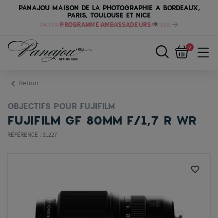
PANAJOU MAISON DE LA PHOTOGRAPHIE A BORDEAUX,
PARIS, TOULOUSE ET NICE
PAYER VOTRE MATÉRIEL JUSQU'EN 84 FOIS
0
chevron_left
Retour
OBJECTIFS POUR FUJIFILM
FUJIFILM GF 80MM F/1,7 R WR
RÉFÉRENCE : 31227
favorite_border