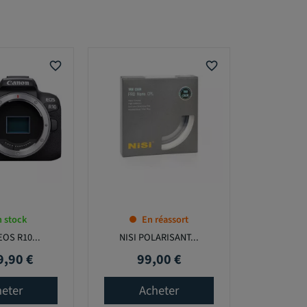
favorite_border
favorite_border
 stock
En réassort
OS R10...
NISI POLARISANT...
9,90 €
99,00 €
Prix
eter
Acheter