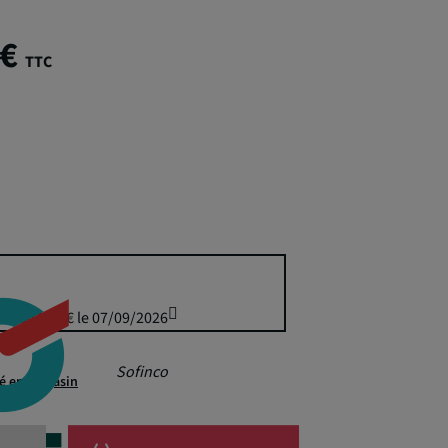
 €
TTC
uis 364,95 € le 07/09/2026
Sofinco
té en magasin