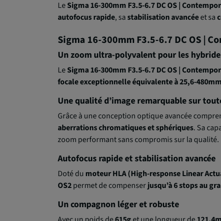
Le
Sigma 16-300mm F3.5-6.7 DC OS | Contempor
autofocus rapide
, sa
stabilisation avancée
et sa
c
Sigma 16-300mm F3.5-6.7 DC OS | Co
Un zoom ultra-polyvalent pour les hybrid
Le
Sigma 16-300mm F3.5-6.7 DC OS | Contempor
focale exceptionnelle équivalente à 25,6-480m
Une qualité d’image remarquable sur toute
Grâce à une conception optique avancée compr
aberrations chromatiques et sphériques
. Sa cap
zoom performant sans compromis sur la qualité.
Autofocus rapide et stabilisation avancée
Doté du
moteur HLA (High-response Linear Actu
OS2
permet de compenser
jusqu’à 6 stops au gra
Un compagnon léger et robuste
Avec un poids de
615g
et une longueur de
121,4