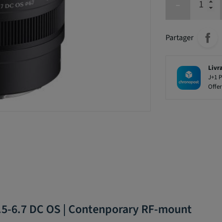
-
Partager
Livr
J+1 P
Offer
.5-6.7 DC OS | Contenporary RF-mount