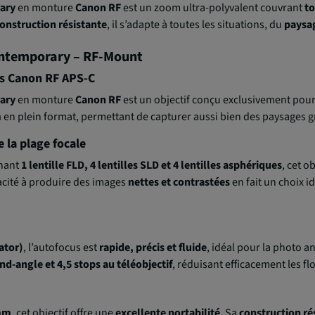
ary
en monture
Canon RF
est un zoom ultra-polyvalent couvrant
to
onstruction résistante
, il s’adapte à toutes les situations, du
paysag
ntemporary – RF-Mount
es Canon RF APS-C
ary
en monture
Canon RF
est un objectif conçu exclusivement pour
m
en plein format, permettant de capturer aussi bien des paysages g
 la plage focale
enant
1 lentille FLD, 4 lentilles SLD et 4 lentilles asphériques
, cet o
acité à produire des images
nettes et contrastées
en fait un choix i
ator)
, l’autofocus est
rapide, précis et fluide
, idéal pour la photo a
nd-angle et 4,5 stops au téléobjectif
, réduisant efficacement les fl
mm
, cet objectif offre une
excellente portabilité
. Sa
construction ré