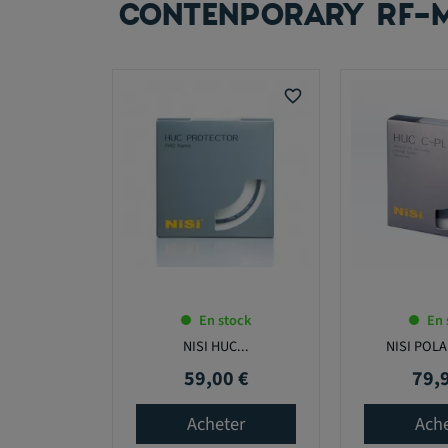
CONTENPORARY RF-
favorite_border
En stock
En 
NISI HUC...
NISI POLA
59,00 €
79,
Prix
Prix
Acheter
Ach