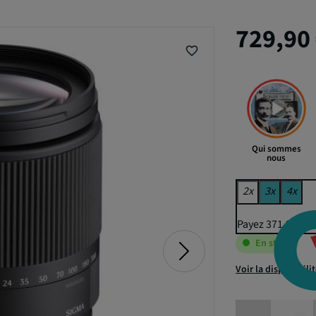
729,90
favorite_border
Qui sommes
nous
2x
3x
4x
Payez 371,22 € p
En stock
Voir la disponibili