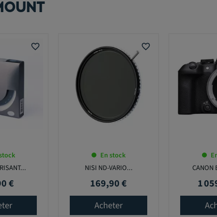
MOUNT
favorite_border
favorite_border
stock
En stock
En
RISANT...
NISI ND-VARIO...
CANON E
90 €
169,90 €
1 05
Prix
Prix
eter
Acheter
Ach