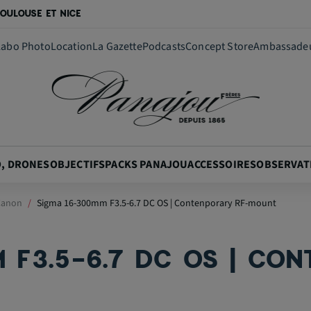
OULOUSE ET NICE
Labo Photo
Location
La Gazette
Podcasts
Concept Store
Ambassade
O, DRONES
OBJECTIFS
PACKS PANAJOU
ACCESSOIRES
OBSERVAT
 Canon
Sigma 16-300mm F3.5-6.7 DC OS | Contenporary RF-mount
 F3.5-6.7 DC OS | CO