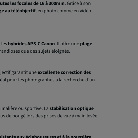
utes les focales de 16 à 300mm
. Grâce à son
e au téléobjectif
, en photo comme en vidéo.
 les
hybrides APS-C Canon
. Il offre une
plage
randioses que des sujets éloignés.
bjectif garantit une
excellente correction des
déal pour les photographes à la recherche d’un
nimalière ou sportive. La
stabilisation optique
ous de bougé lors des prises de vue à main levée.
sistante aux éclaboussures et à la poussière
,