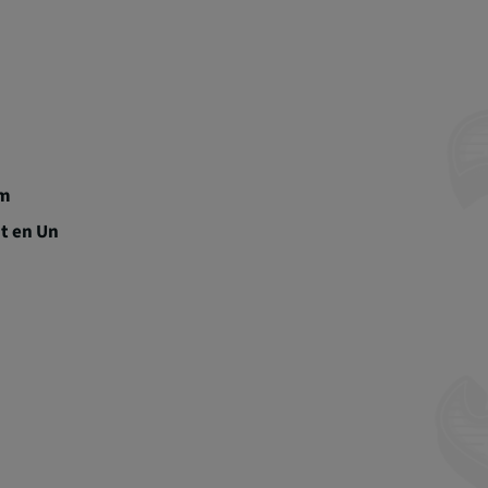
m
t en Un