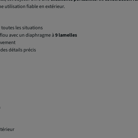
e utilisation fiable en extérieur.
 toutes les situations
e flou avec un diaphragme à
9 lamelles
ouvement
es détails précis
n
xtérieur