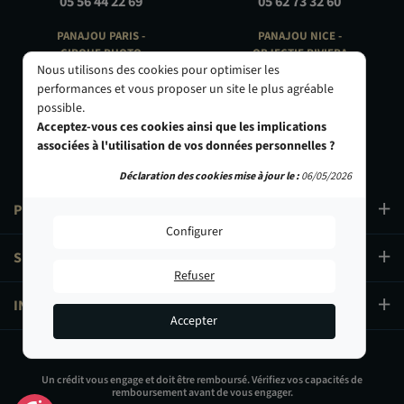
05 56 44 22 69
05 62 73 32 60
PANAJOU PARIS -
PANAJOU NICE -
CIRQUE PHOTO
OBJECTIF RIVIERA
Nous utilisons des cookies pour optimiser les
9, bd des Filles-du-Calvaire
24 Rue de l'Hôtel des Postes
75003 Paris
06000 Nice
performances et vous proposer un site le plus agréable
01 40 29 91 91
04 93 01 52 25
possible.
Acceptez-vous ces cookies ainsi que les implications
associées à l'utilisation de vos données personnelles ?
Déclaration des cookies mise à jour le :
06/05/2026
PRODUITS
Configurer
SERVICES
Refuser
INFORMATIONS
Accepter
2 699,90 €
Un crédit vous engage et doit être remboursé. Vérifiez vos capacités de
remboursement avant de vous engager.
Ajouter au panier