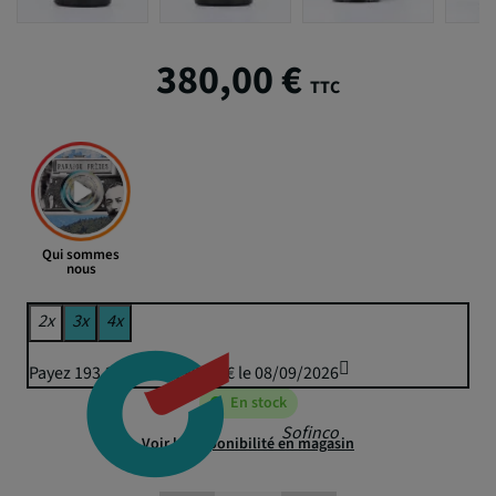
380,00 €
TTC
Qui sommes
nous
2x
3x
4x
Payez 193,26 € puis 190,00 € le 08/09/2026
En stock
Sofinco
Voir la disponibilité en magasin