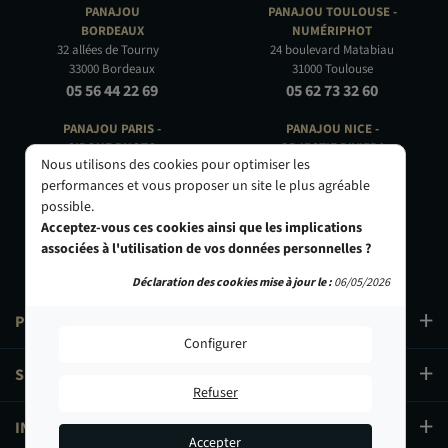
PANAJOU
PANAJOU TOULOUSE -
BORDEAUX
NUMÉRIPHOT
32 allées de Tourny
24 boulevard Matabiau
33000 Bordeaux
31000 Toulouse
05 56 44 22 69
05 62 73 32 60
PANAJOU PARIS -
PANAJOU NICE -
CIRQUE PHOTO
OBJECTIF RIVIERA
Nous utilisons des cookies pour optimiser les
9, bd des Filles-du-Calvaire
24 Rue de l'Hôtel des Postes
performances et vous proposer un site le plus agréable
75003 Paris
06000 Nice
possible.
01 40 29 91 91
04 93 01 52 25
Acceptez-vous ces cookies ainsi que les implications
associées à l'utilisation de vos données personnelles ?
Déclaration des cookies mise à jour le :
06/05/2026
PRODUITS
Configurer
SERVICES
Refuser
INFORMATIONS
Accepter