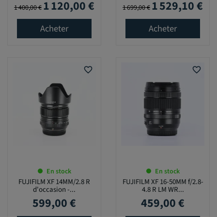
1 120,00 €
1 529,10 €
Prix de base
Prix
Prix de base
Prix
1 400,00 €
1 699,00 €
Acheter
Acheter
favorite_border
favorite_border
En stock
En stock
FUJIFILM XF 14MM/2.8 R
FUJIFILM XF 16-50MM f/2.8-
d'occasion -...
4.8 R LM WR...
599,00 €
459,00 €
Prix
Prix