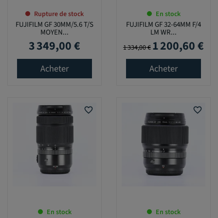
Rupture de stock
En stock
FUJIFILM GF 30MM/5.6 T/S
FUJIFILM GF 32-64MM F/4
MOYEN...
LM WR...
3 349,00 €
1 200,60 €
Prix
Prix de base
Prix
1 334,00 €
Acheter
Acheter
favorite_border
favorite_border
En stock
En stock