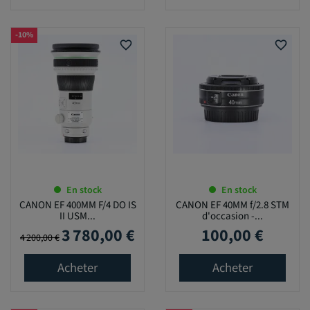
-10%
favorite_border
favorite_border
En stock
En stock
CANON EF 400MM F/4 DO IS
CANON EF 40MM f/2.8 STM
II USM...
d'occasion -...
3 780,00 €
100,00 €
Prix de base
Prix
Prix
4 200,00 €
Acheter
Acheter