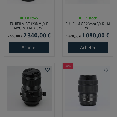
En stock
En stock
FUJIFILM GF 120MM /4 R
FUJIFILM GF 23mm F/4 R LM
MACRO LM OIS WR
WR
2 340,00 €
1 080,00 €
Prix de base
Prix
Prix de base
Prix
2 600,00 €
1 800,00 €
Acheter
Acheter
-10%
favorite_border
favorite_border