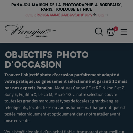
PANAJOU MAISON DE LA PHOTOGRAPHIE A BORDEAUX,
PARIS, TOULOUSE ET NICE
PAYER VOTRE MATÉRIEL JUSQU'EN 84 FOIS
0
OBJECTIFS PHOTO
D'OCCASION
Trouvez l’objectif photo d’occasion parfaitement adapté à
votre pratique, soigneusement sélectionné et garanti 12 mois
par nos experts Panajou.
Montures Canon EF et RF, Nikon F et Z,
Sony E, Fujifilm X, Leica M, Micro 4/3… notre sélection couvre
toutes les grandes marques et types de focales : grands-angles,
téléobjectifs, focales fixes ou zooms lumineux. Chaque optique est
testée mécaniquement et optiquement dans notre atelier avant
mise en vente.
Vous bénéficiez ainsi d’un achat fiable, transparent et au meilleur