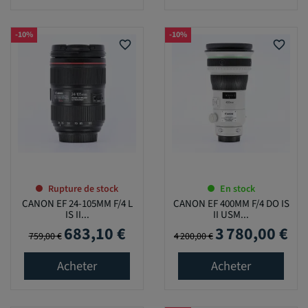
-10%
-10%
favorite_border
favorite_border
Rupture de stock
En stock
CANON EF 24-105MM F/4 L
CANON EF 400MM F/4 DO IS
IS II...
II USM...
683,10 €
3 780,00 €
Prix de base
Prix
Prix de base
Prix
759,00 €
4 200,00 €
Acheter
Acheter