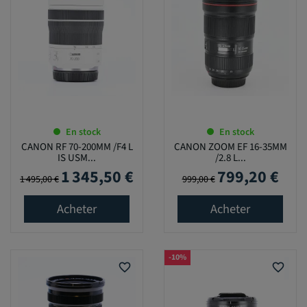
En stock
En stock
CANON RF 70-200MM /F4 L
CANON ZOOM EF 16-35MM
IS USM...
/2.8 L...
1 345,50 €
799,20 €
Prix de base
Prix
Prix de base
Prix
1 495,00 €
999,00 €
Acheter
Acheter
-10%
favorite_border
favorite_border