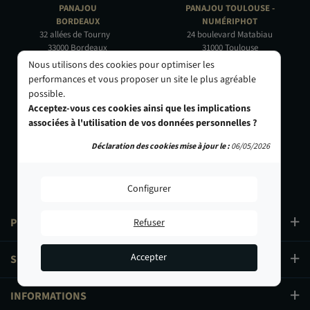
PANAJOU
PANAJOU TOULOUSE -
BORDEAUX
NUMÉRIPHOT
32 allées de Tourny
24 boulevard Matabiau
33000 Bordeaux
31000 Toulouse
05 56 44 22 69
05 62 73 32 60
Nous utilisons des cookies pour optimiser les
performances et vous proposer un site le plus agréable
PANAJOU PARIS -
PANAJOU NICE -
possible.
CIRQUE PHOTO
OBJECTIF RIVIERA
Acceptez-vous ces cookies ainsi que les implications
9, bd des Filles-du-Calvaire
24 Rue de l'Hôtel des Postes
associées à l'utilisation de vos données personnelles ?
75003 Paris
06000 Nice
01 40 29 91 91
04 93 01 52 25
Déclaration des cookies mise à jour le :
06/05/2026
Configurer
PRODUITS
Refuser
Accepter
SERVICES
INFORMATIONS