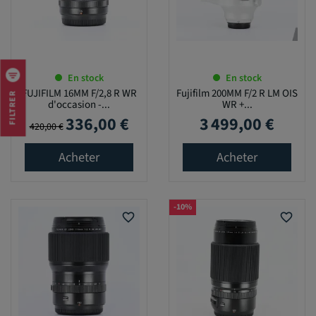
En stock
En stock
FUJIFILM 16MM F/2,8 R WR
Fujifilm 200MM F/2 R LM OIS
FILTRER
d'occasion -...
WR +...
336,00 €
3 499,00 €
Prix de base
Prix
Prix
420,00 €
Acheter
Acheter
-10%
favorite_border
favorite_border