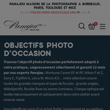
PANAJOU MAISON DE LA PHOTOGRAPHIE A BORDEAUX,
PARIS, TOULOUSE ET NICE
PAYER VOTRE MATÉRIEL JUSQU'EN 84 FOIS
0
OBJECTIFS PHOTO
D'OCCASION
Trouvez l’objectif photo d’occasion parfaitement adapté à
votre pratique, soigneusement sélectionné et garanti 12 mois
par nos experts Panajou.
Montures Canon EF et RF, Nikon F et Z,
Sony E, Fujifilm X, Leica M, Micro 4/3… notre sélection couvre
toutes les grandes marques et types de focales : grands-angles,
téléobjectifs, focales fixes ou zooms lumineux. Chaque optique est
testée mécaniquement et optiquement dans notre atelier avant
mise en vente.
Vous bénéficiez ainsi d’un achat fiable, transparent et au meilleur