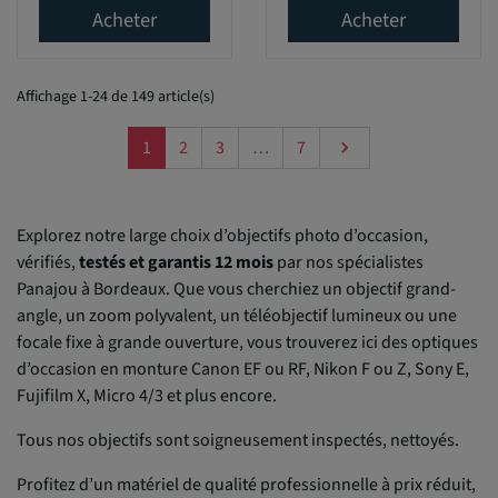
Acheter
Acheter
Affichage 1-24 de 149 article(s)
Suivant
1
2
3
…
7

Explorez notre large choix d’objectifs photo d’occasion,
vérifiés,
testés et garantis 12 mois
par nos spécialistes
Panajou à Bordeaux. Que vous cherchiez un objectif grand-
angle, un zoom polyvalent, un téléobjectif lumineux ou une
focale fixe à grande ouverture, vous trouverez ici des optiques
d’occasion en monture Canon EF ou RF, Nikon F ou Z, Sony E,
Fujifilm X, Micro 4/3 et plus encore.
Tous nos objectifs sont soigneusement inspectés, nettoyés.
Profitez d’un matériel de qualité professionnelle à prix réduit,