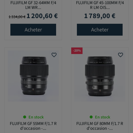
FUJIFILM GF 32-64MM F/4
FUJIFILM GF 45-100MM F/4
LM WR...
R LM OIS...
1 200,60 €
1 789,00 €
Prix de base
Prix
Prix
1 334,00 €
Acheter
Acheter
-20%
favorite_border
favorite_border
En stock
En stock
FUJIFILM GF 55MM F/1.7 R
FUJIFILM GF 80MM F/1.7 R
d'occasion -...
d'occasion -...