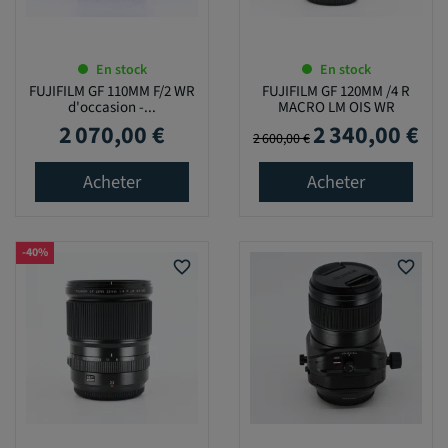
En stock
En stock
FUJIFILM GF 110MM F/2 WR
FUJIFILM GF 120MM /4 R
d'occasion -...
MACRO LM OIS WR
2 070,00 €
2 340,00 €
Prix
Prix de base
Prix
2 600,00 €
Acheter
Acheter
-40%
favorite_border
favorite_border