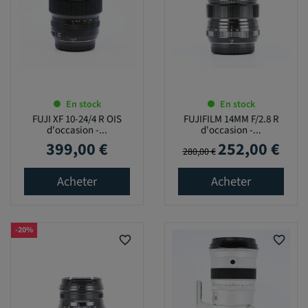
En stock
En stock
FUJI XF 10-24/4 R OIS
FUJIFILM 14MM F/2.8 R
d'occasion -...
d'occasion -...
399,00 €
252,00 €
Prix
Prix de base
Prix
280,00 €
Acheter
Acheter
-20%
favorite_border
favorite_border