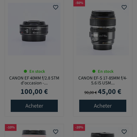
-50%
favorite_border
favorite_border
En stock
En stock
CANON EF 40MM f/2.8 STM
CANON EF-S 17-85MM f/4-
d'occasion -...
5.6 IS USM...
100,00 €
45,00 €
Prix
Prix de base
Prix
90,00 €
Acheter
Acheter
-10%
-20%
favorite_border
favorite_border