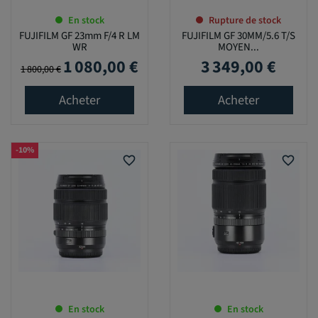
En stock
Rupture de stock
FUJIFILM GF 23mm F/4 R LM
FUJIFILM GF 30MM/5.6 T/S
WR
MOYEN...
1 080,00 €
3 349,00 €
Prix de base
Prix
Prix
1 800,00 €
Acheter
Acheter
-10%
favorite_border
favorite_border
En stock
En stock