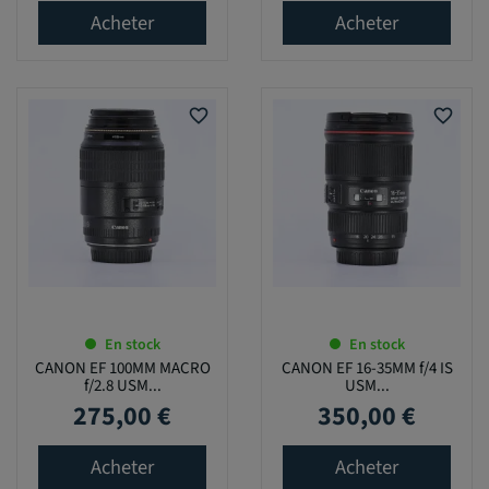
Acheter
Acheter
favorite_border
favorite_border
En stock
En stock
CANON EF 100MM MACRO
CANON EF 16-35MM f/4 IS
f/2.8 USM...
USM...
275,00 €
350,00 €
Prix
Prix
Acheter
Acheter