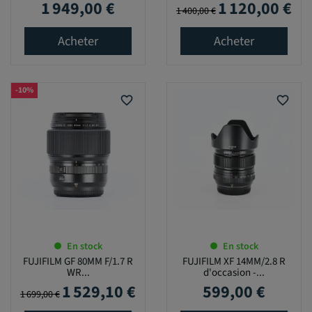
1 949,00 €
1 120,00 €
Prix
Prix de base
Prix
1 400,00 €
Acheter
Acheter
-10%
favorite_border
favorite_border
En stock
En stock
FUJIFILM GF 80MM F/1.7 R
FUJIFILM XF 14MM/2.8 R
WR...
d'occasion -...
1 529,10 €
599,00 €
Prix de base
Prix
Prix
1 699,00 €