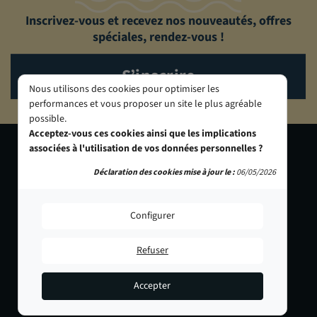
Inscrivez-vous et recevez nos nouveautés, offres
spéciales, rendez-vous !
S’inscrire
Nous utilisons des cookies pour optimiser les
performances et vous proposer un site le plus agréable
possible.
Acceptez-vous ces cookies ainsi que les implications
associées à l'utilisation de vos données personnelles ?
PANAJOU
PANAJOU TOULOUSE -
Déclaration des cookies mise à jour le :
06/05/2026
BORDEAUX
NUMÉRIPHOT
32 allées de Tourny
24 boulevard Matabiau
33000 Bordeaux
31000 Toulouse
Configurer
05 56 44 22 69
05 62 73 32 60
PANAJOU PARIS -
PANAJOU NICE -
Refuser
CIRQUE PHOTO
OBJECTIF RIVIERA
9, bd des Filles-du-Calvaire
24 Rue de l'Hôtel des Postes
75003 Paris
06000 Nice
Accepter
2 349,00 €
01 40 29 91 91
04 93 01 52 25