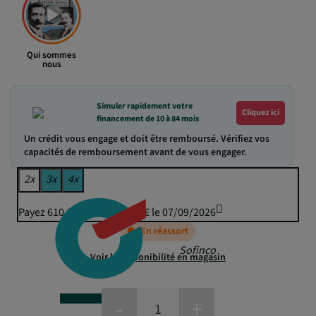
Qui sommes
nous
Simuler rapidement votre
Cliquez ici
financement de 10 à 84 mois
Un crédit vous engage et doit être remboursé. Vérifiez vos
capacités de remboursement avant de vous engager.
2x
3x
4x
Payez 610,26 € puis 599,95 € le 07/09/2026
En réassort
Sofinco
Voir la disponibilité en magasin
-
+