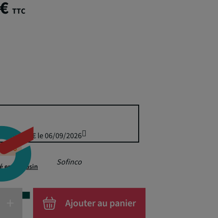
 €
TTC
uis 244,50 € le 06/09/2026
éappro
Sofinco
té en magasin
+
Ajouter au panier