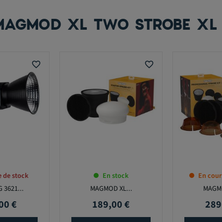
MAGMOD XL TWO STROBE XL
favorite_border
favorite_border
 de stock
En stock
En cour
 3621...
MAGMOD XL...
MAGMO
00 €
189,00 €
289
Prix
Prix