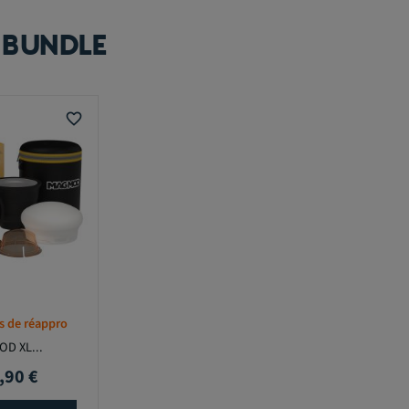
 BUNDLE
favorite_border
s de réappro
D XL...
,90 €