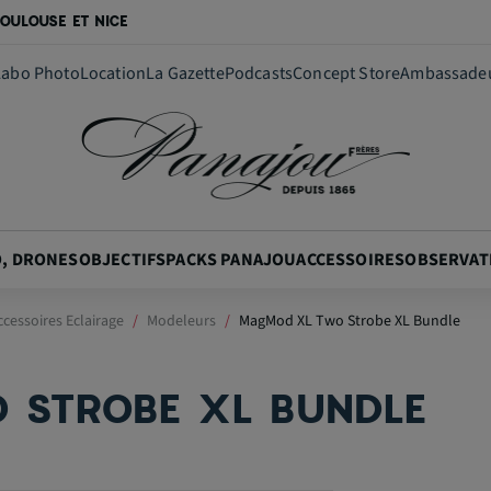
OULOUSE ET NICE
Labo Photo
Location
La Gazette
Podcasts
Concept Store
Ambassade
O, DRONES
OBJECTIFS
PACKS PANAJOU
ACCESSOIRES
OBSERVAT
ccessoires Eclairage
Modeleurs
MagMod XL Two Strobe XL Bundle
 STROBE XL BUNDLE