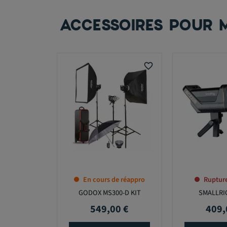
ACCESSOIRES POUR 
favorite_border
En cours de réappro
Rupture
GODOX MS300-D KIT
SMALLRIG
549,00 €
409,
Prix
Prix