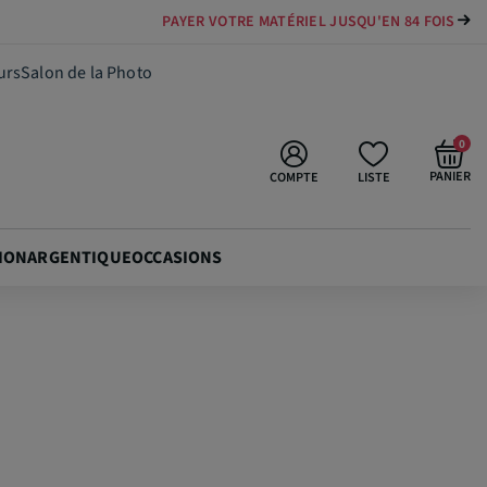
PAYER VOTRE MATÉRIEL JUSQU'EN 84 FOIS
489,00 €
Ajouter au panier
urs
Salon de la Photo
0
PANIER
COMPTE
LISTE
ION
ARGENTIQUE
OCCASIONS