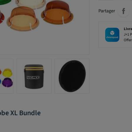
Partager
Livr
J+1 P
Offer
obe XL Bundle