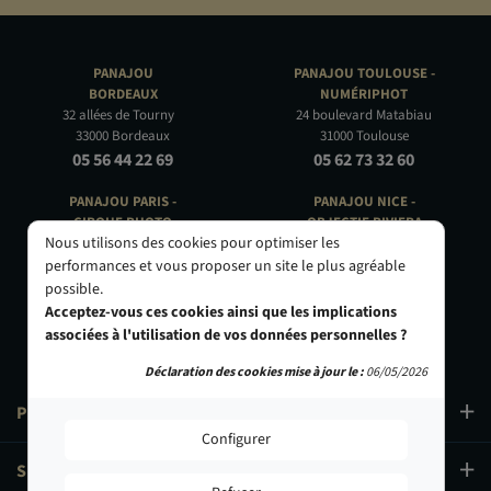
PANAJOU
PANAJOU TOULOUSE -
BORDEAUX
NUMÉRIPHOT
32 allées de Tourny
24 boulevard Matabiau
33000 Bordeaux
31000 Toulouse
05 56 44 22 69
05 62 73 32 60
PANAJOU PARIS -
PANAJOU NICE -
CIRQUE PHOTO
OBJECTIF RIVIERA
Nous utilisons des cookies pour optimiser les
9, bd des Filles-du-Calvaire
24 Rue de l'Hôtel des Postes
75003 Paris
06000 Nice
performances et vous proposer un site le plus agréable
01 40 29 91 91
04 93 01 52 25
possible.
Acceptez-vous ces cookies ainsi que les implications
associées à l'utilisation de vos données personnelles ?
Déclaration des cookies mise à jour le :
06/05/2026
PRODUITS
Configurer
SERVICES