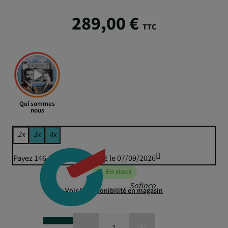
289,00 €
TTC
Qui sommes
nous
2x
3x
4x
Payez 146,98 € puis 144,50 € le 07/09/2026
En stock
Sofinco
Voir la disponibilité en magasin