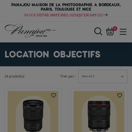
PANAJOU MAISON DE LA PHOTOGRAPHIE A BORDEAUX,
PARIS, TOULOUSE ET NICE
PAYER VOTRE MATÉRIEL JUSQU'EN 84 FOIS
0
LOCATION OBJECTIFS
14 produit(s)
Trier par :
favorite_border
favorite_border