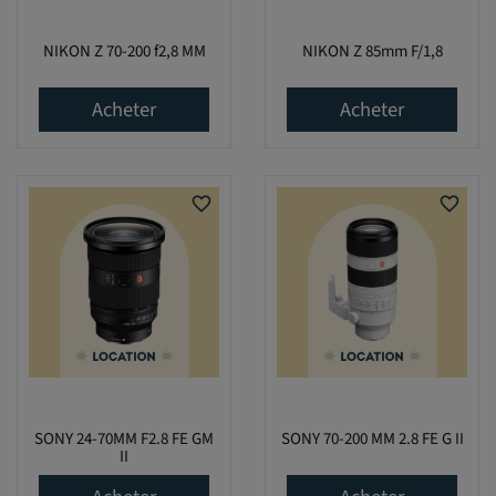
NIKON Z 70-200 f2,8 MM
NIKON Z 85mm F/1,8
Acheter
Acheter
favorite_border
favorite_border
SONY 24-70MM F2.8 FE GM
SONY 70-200 MM 2.8 FE G II
II