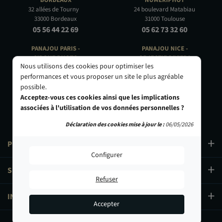
BORDEAUX
NUMÉRIPHOT
32 allées de Tourny
24 boulevard Matabiau
33000 Bordeaux
31000 Toulouse
05 56 44 22 69
05 62 73 32 60
PANAJOU PARIS -
PANAJOU NICE -
CIRQUE PHOTO
OBJECTIF RIVIERA
Nous utilisons des cookies pour optimiser les
9, bd des Filles-du-Calvaire
24 Rue de l'Hôtel des Postes
performances et vous proposer un site le plus agréable
75003 Paris
06000 Nice
possible.
01 40 29 91 91
04 93 01 52 25
Acceptez-vous ces cookies ainsi que les implications
associées à l'utilisation de vos données personnelles ?
Déclaration des cookies mise à jour le :
06/05/2026
PRODUITS
Configurer
SERVICES
Refuser
INFORMATIONS
Accepter