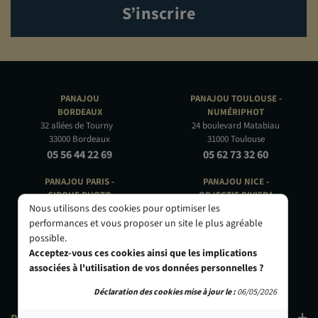
S’inscrire
PANAJOU
PANAJOU TOULOUSE -
BORDEAUX
NUMÉRIPHOT
32 allées de Tourny
24 boulevard Matabiau
33000 Bordeaux
31000 Toulouse
05 56 44 22 69
05 62 73 32 60
PANAJOU PARIS -
PANAJOU NICE -
CIRQUE PHOTO
OBJECTIF RIVIERA
Nous utilisons des cookies pour optimiser les
9, bd des Filles-du-Calvaire
24 Rue de l'Hôtel des Postes
75003 Paris
06000 Nice
performances et vous proposer un site le plus agréable
01 40 29 91 91
04 93 01 52 25
possible.
Acceptez-vous ces cookies ainsi que les implications
associées à l'utilisation de vos données personnelles ?
Déclaration des cookies mise à jour le :
06/05/2026