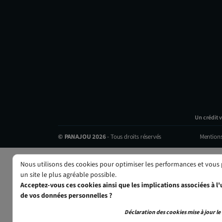
h
o
i
x
d
i
s
p
o
n
Un crédit 
i
b
© PANAJOU 2026
- Tous droits réservés
Mentions
l
e
Nous utilisons des cookies pour optimiser les performances et vous
p
un site le plus agréable possible.
o
Acceptez-vous ces cookies ainsi que les implications associées à l'u
u
de vos données personnelles ?
r
Déclaration des cookies mise à jour le 
c