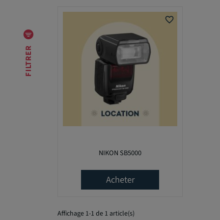
O
U
favorite_border
S
-
C
FILTRER
A
T
É
G
O
R
I
E
S
A
NIKON SB5000
u
c
Acheter
u
n
c
Affichage 1-1 de 1 article(s)
h