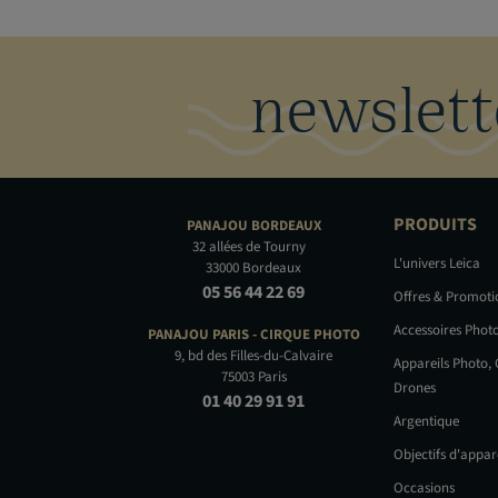
N
T
U
R
newslett
E
D
'
O
B
J
E
PRODUITS
PANAJOU
BORDEAUX
C
32 allées de Tourny
T
L'univers Leica
33000 Bordeaux
I
05 56 44 22 69
Offres & Promot
F
Accessoires Phot
PANAJOU PARIS -
CIRQUE PHOTO
A
9, bd des Filles-du-Calvaire
Appareils Photo,
u
75003 Paris
Drones
c
01 40 29 91 91
Argentique
u
n
Objectifs d'appar
c
Occasions