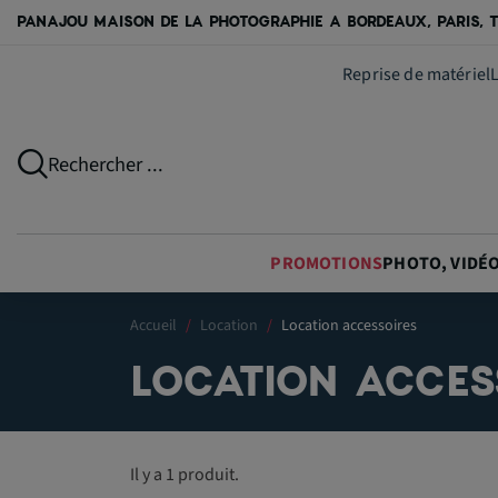
PANAJOU MAISON DE LA PHOTOGRAPHIE A BORDEAUX, PARIS, T
Reprise de matériel
Rechercher ...
PROMOTIONS
PHOTO, VIDÉ
Accueil
Location
Location accessoires
LOCATION ACCES
Il y a 1 produit.
S