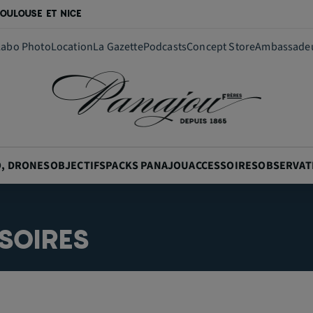
OULOUSE ET NICE
Labo Photo
Location
La Gazette
Podcasts
Concept Store
Ambassade
O, DRONES
OBJECTIFS
PACKS PANAJOU
ACCESSOIRES
OBSERVAT
SOIRES