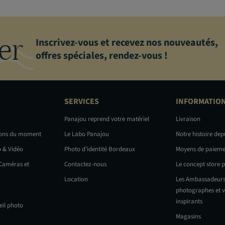
er
Inscrivez-vous et recevez nos nouveautés,
offres spéciales, rendez-vous !
SERVICES
INFORMATIO
Panajou reprend votre matériel
Livraison
ions du moment
Le Labo Panajou
Notre histoire dep
o & Vidéo
Photo d’identité Bordeaux
Moyens de paieme
 Caméras et
Contactez-nous
Le concept store 
Location
Les Ambassadeurs
photographes et v
inspirants
eil photo
Magasins