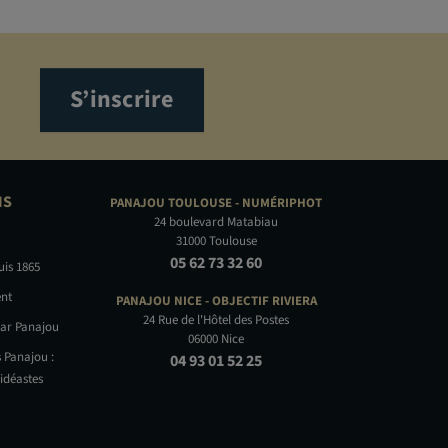
S’inscrire
NS
PANAJOU TOULOUSE -
NUMÉRIPHOT
24 boulevard Matabiau
31000 Toulouse
05 62 73 32 60
uis 1865
nt
PANAJOU NICE -
OBJECTIF RIVIERA
24 Rue de l'Hôtel des Postes
par Panajou
06000 Nice
 Panajou :
04 93 01 52 25
idéastes