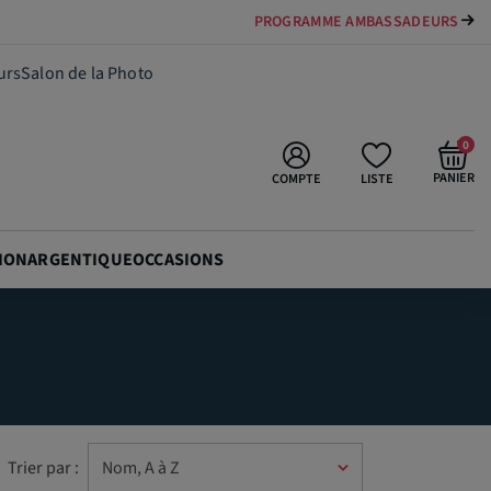
PAYER VOTRE MATÉRIEL JUSQU'EN 84 FOIS
PROGRAMME AMBASSADEURS
urs
Salon de la Photo
0
PANIER
COMPTE
LISTE
ION
ARGENTIQUE
OCCASIONS
Trier par :