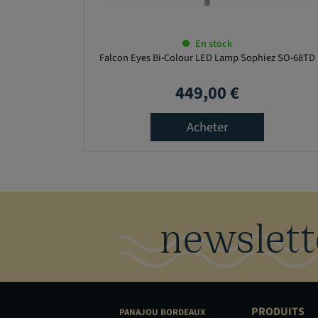
En stock
Falcon Eyes Bi-Colour LED Lamp Sophiez SO-68TD
449,00 €
Prix
Acheter
newslett
PRODUITS
PANAJOU
BORDEAUX