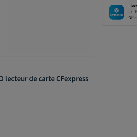
Livr
J+1 P
Offer
O lecteur de carte CFexpress