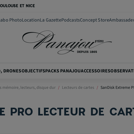
OULOUSE ET NICE
Labo Photo
Location
La Gazette
Podcasts
Concept Store
Ambassade
O, DRONES
OBJECTIFS
PACKS PANAJOU
ACCESSOIRES
OBSERVAT
s mémoire, lecteurs, disque dur
Lecteurs de cartes
SanDisk Extreme PR
E PRO LECTEUR DE CAR