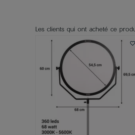
Les clients qui ont acheté ce produ
favorite_bord