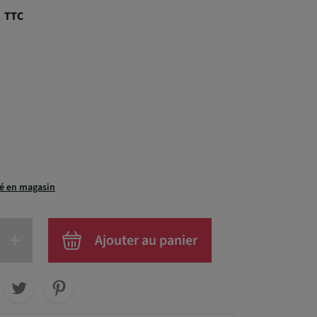
€
TTC
té en magasin
+
Ajouter au panier