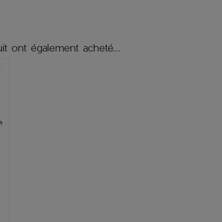
it ont également acheté...
er