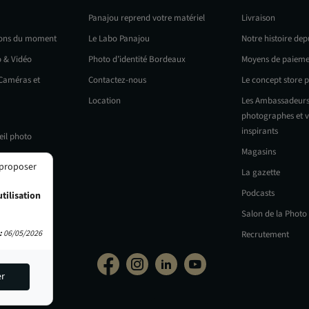
Panajou reprend votre matériel
Livraison
ions du moment
Le Labo Panajou
Notre histoire dep
o & Vidéo
Photo d’identité Bordeaux
Moyens de paieme
 Caméras et
Contactez-nous
Le concept store 
Location
Les Ambassadeurs
photographes et v
inspirants
eil photo
Magasins
 proposer
La gazette
Podcasts
tilisation
Salon de la Photo
:
06/05/2026
Recrutement
er