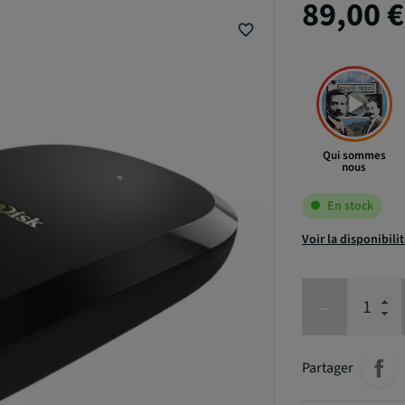
89,00 
favorite_border
Qui sommes
nous
En stock
Voir la disponibili
-
Partager