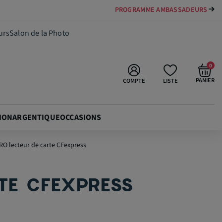
PAYER VOTRE MATÉRIEL JUSQU'EN 84 FOIS
89,00 €
Ajouter au panier
urs
Salon de la Photo
0
PANIER
COMPTE
LISTE
ION
ARGENTIQUE
OCCASIONS
O lecteur de carte CFexpress
TE CFEXPRESS