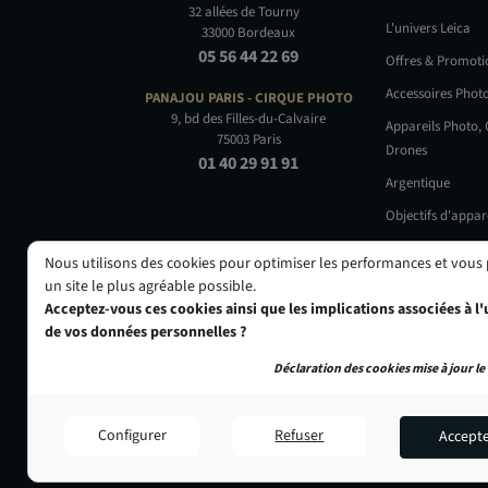
32 allées de Tourny
L'univers Leica
33000 Bordeaux
05 56 44 22 69
Offres & Promot
Accessoires Phot
PANAJOU PARIS -
CIRQUE PHOTO
9, bd des Filles-du-Calvaire
Appareils Photo,
75003 Paris
Drones
01 40 29 91 91
Argentique
Objectifs d'appar
Occasions
Nous utilisons des cookies pour optimiser les performances et vous
un site le plus agréable possible.
Acceptez-vous ces cookies ainsi que les implications associées à l'u
de vos données personnelles ?
Déclaration des cookies mise à jour le 
Configurer
Refuser
Accept