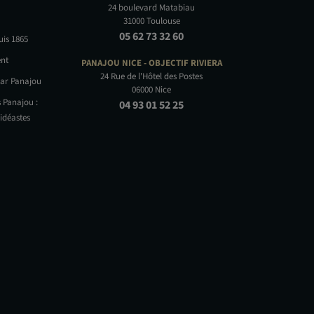
24 boulevard Matabiau
31000 Toulouse
05 62 73 32 60
uis 1865
nt
PANAJOU NICE -
OBJECTIF RIVIERA
24 Rue de l'Hôtel des Postes
par Panajou
06000 Nice
 Panajou :
04 93 01 52 25
idéastes