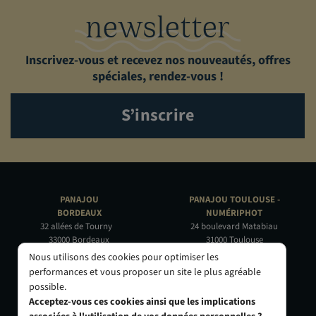
newsletter
Inscrivez-vous et recevez nos nouveautés, offres
spéciales, rendez-vous !
S’inscrire
PANAJOU
PANAJOU TOULOUSE -
BORDEAUX
NUMÉRIPHOT
32 allées de Tourny
24 boulevard Matabiau
33000 Bordeaux
31000 Toulouse
05 56 44 22 69
05 62 73 32 60
Nous utilisons des cookies pour optimiser les
performances et vous proposer un site le plus agréable
PANAJOU PARIS -
PANAJOU NICE -
possible.
CIRQUE PHOTO
OBJECTIF RIVIERA
Acceptez-vous ces cookies ainsi que les implications
9, bd des Filles-du-Calvaire
24 Rue de l'Hôtel des Postes