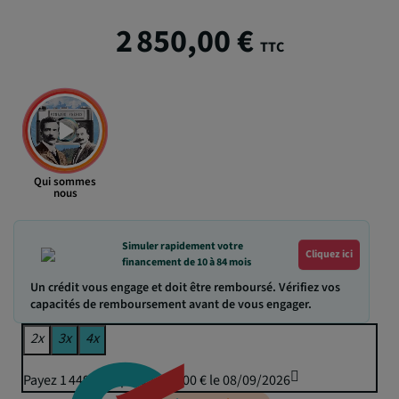
2 850,00 €
TTC
Qui sommes
nous
Simuler rapidement votre
Cliquez ici
financement de 10 à 84 mois
Un crédit vous engage et doit être remboursé. Vérifiez vos
capacités de remboursement avant de vous engager.
2x
3x
4x
Payez 1 449,51 € puis 1 425,00 € le 08/09/2026