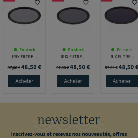
favorite_border
favorite_border
favorite_border
En stock
En stock
En stock
IRIX FILTRE...
IRIX FILTRE...
IRIX FILTRE...
48,50 €
48,50 €
48,50 
Prix de base
Prix
Prix de base
Prix
Prix de base
Prix
97,00 €
97,00 €
97,00 €
Acheter
Acheter
Acheter
newsletter
Inscrivez-vous et recevez nos nouveautés, offres