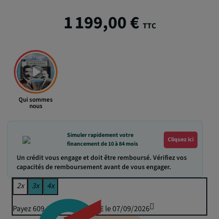
1 199,00 €
TTC
Qui sommes
nous
Simuler rapidement votre
Cliquez ici
financement de 10 à 84 mois
Un crédit vous engage et doit être remboursé. Vérifiez vos
capacités de remboursement avant de vous engager.
2x
3x
4x
Payez 609,81 € puis 599,50 € le 07/09/2026