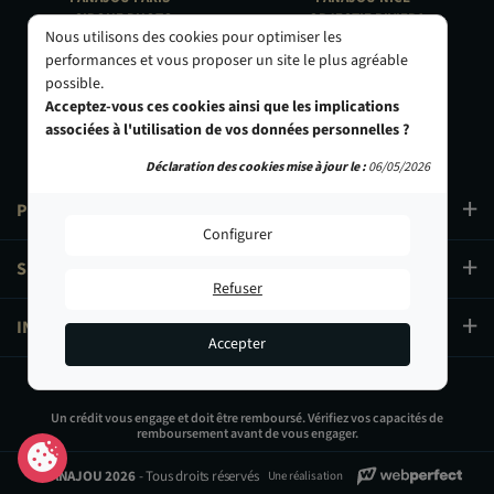
CIRQUE PHOTO
OBJECTIF RIVIERA
Nous utilisons des cookies pour optimiser les
9, bd des Filles-du-Calvaire
24 Rue de l'Hôtel des Postes
performances et vous proposer un site le plus agréable
75003 Paris
06000 Nice
possible.
01 40 29 91 91
04 93 01 52 25
Acceptez-vous ces cookies ainsi que les implications
associées à l'utilisation de vos données personnelles ?
Déclaration des cookies mise à jour le :
06/05/2026
PRODUITS
Configurer
SERVICES
Refuser
INFORMATIONS
Accepter
1 199,00 €
Un crédit vous engage et doit être remboursé. Vérifiez vos capacités de
remboursement avant de vous engager.
Ajouter au panier
© PANAJOU 2026
- Tous droits réservés
Une réalisation