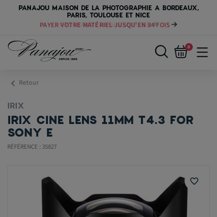
PANAJOU MAISON DE LA PHOTOGRAPHIE A BORDEAUX,
PARIS, TOULOUSE ET NICE
PAYER VOTRE MATÉRIEL JUSQU'EN 84 FOIS
0
chevron_left
Retour
IRIX
IRIX CINE LENS 11MM T4.3 FOR
SONY E
RÉFÉRENCE : 35827
favorite_border