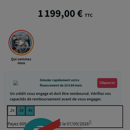
1 199,00 €
TTC
Qui sommes
nous
Simuler rapidement votre
Cliquez ici
financement de 10 à 84 mois
Un crédit vous engage et doit être remboursé. Vérifiez vos
capacités de remboursement avant de vous engager.
2x
3x
4x
Payez 609,81 € puis 599,50 € le 07/09/2026