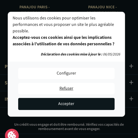
PANAJOU PARIS -
PANAJOU NICE -
CIRQUE PHOTO
OBJECTIF RIVIERA
Nous utilisons des cookies pour optimiser les
9, bd des Filles-du-Calvaire
24 Rue de l'Hôtel des Postes
performances et vous proposer un site le plus agréable
75003 Paris
06000 Nice
possible.
01 40 29 91 91
04 93 01 52 25
Acceptez-vous ces cookies ainsi que les implications
associées à l'utilisation de vos données personnelles ?
Déclaration des cookies mise à jour le :
06/05/2026
PRODUITS
Configurer
SERVICES
Refuser
INFORMATIONS
Accepter
1 199,00 €
Un crédit vous engage et doit être remboursé. Vérifiez vos capacités de
remboursement avant de vous engager.
Ajouter au panier