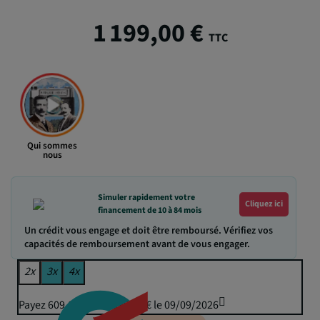
1 199,00 €
TTC
Qui sommes
nous
Simuler rapidement votre
Cliquez ici
financement de 10 à 84 mois
Un crédit vous engage et doit être remboursé. Vérifiez vos
capacités de remboursement avant de vous engager.
2x
3x
4x
Payez 609,81 € puis 599,50 € le 09/09/2026