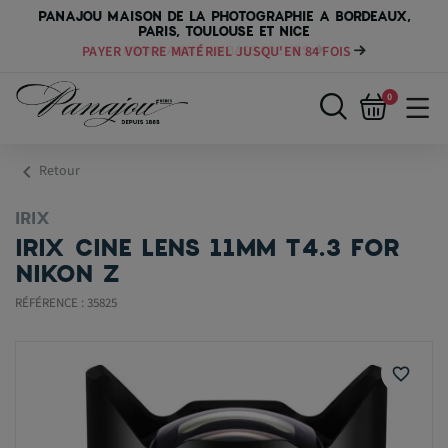
PANAJOU MAISON DE LA PHOTOGRAPHIE A BORDEAUX,
PARIS, TOULOUSE ET NICE
PAYER VOTRE MATÉRIEL JUSQU'EN 84 FOIS
0
chevron_left
Retour
IRIX
IRIX CINE LENS 11MM T4.3 FOR
NIKON Z
RÉFÉRENCE : 35825
favorite_border