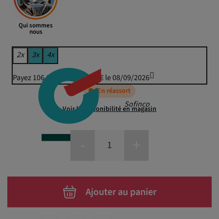
Qui sommes
nous
2x
3x
4x
Payez 106,29 € puis 104,50 € le 08/09/2026
En réassort
Sofinco
Voir la disponibilité en magasin
-
+
Ajouter au panier