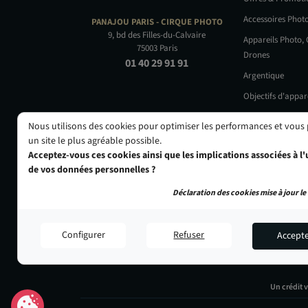
Accessoires Phot
PANAJOU PARIS -
CIRQUE PHOTO
9, bd des Filles-du-Calvaire
Appareils Photo,
75003 Paris
Drones
01 40 29 91 91
Argentique
Objectifs d'appar
Occasions
Nous utilisons des cookies pour optimiser les performances et vous
un site le plus agréable possible.
Acceptez-vous ces cookies ainsi que les implications associées à l'u
de vos données personnelles ?
Déclaration des cookies mise à jour le 
Configurer
Refuser
Accept
Un crédit 