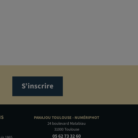
S’inscrire
NS
PANAJOU TOULOUSE -
NUMÉRIPHOT
24 boulevard Matabiau
31000 Toulouse
05 62 73 32 60
uis 1865