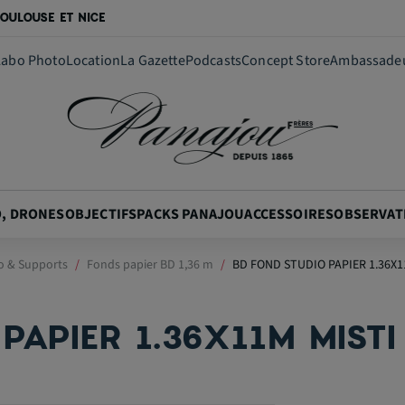
OULOUSE ET NICE
Labo Photo
Location
La Gazette
Podcasts
Concept Store
Ambassade
O, DRONES
OBJECTIFS
PACKS PANAJOU
ACCESSOIRES
OBSERVAT
o & Supports
Fonds papier BD 1,36 m
BD FOND STUDIO PAPIER 1.36X1
PAPIER 1.36X11M MISTI