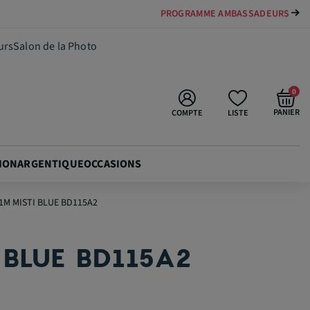
PAYER VOTRE MATÉRIEL JUSQU'EN 84 FOIS
78,90 €
Ajouter au panier
urs
Salon de la Photo
0
PANIER
COMPTE
LISTE
ION
ARGENTIQUE
OCCASIONS
1M MISTI BLUE BD115A2
 BLUE BD115A2