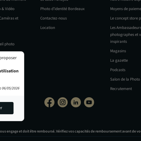
o & Vidéo
Photo d’identité Bordeaux
Moyens de paieme
 Caméras et
Contactez-nous
Le concept store 
Location
Les Ambassadeurs
photographes et v
inspirants
eil photo
Magasins
 proposer
La gazette
Podcasts
tilisation
Salon de la Photo
:
06/05/2026
Recrutement
er
vous engage et doit être remboursé. Vérifiez vos capacités de remboursement avant de vo