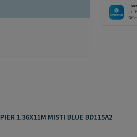
Livr
J+1 P
Offer
APIER 1.36X11M MISTI BLUE BD115A2