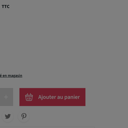
€
TTC
té en magasin
+
Ajouter au panier