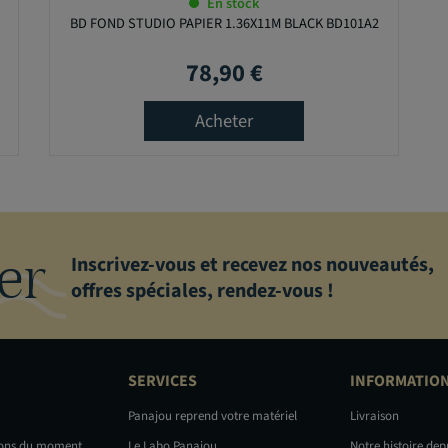
En stock
BD FOND STUDIO PAPIER 1.36X11M BLACK BD101A2
78,90 €
Prix
Acheter
er
Inscrivez-vous et recevez nos nouveautés,
offres spéciales, rendez-vous !
SERVICES
INFORMATIO
Panajou reprend votre matériel
Livraison
ions du moment
Le Labo Panajou
Notre histoire dep