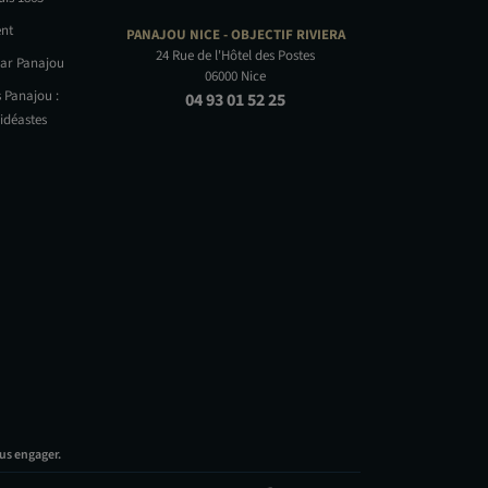
nt
PANAJOU NICE -
OBJECTIF RIVIERA
24 Rue de l'Hôtel des Postes
par Panajou
06000 Nice
 Panajou :
04 93 01 52 25
idéastes
us engager.