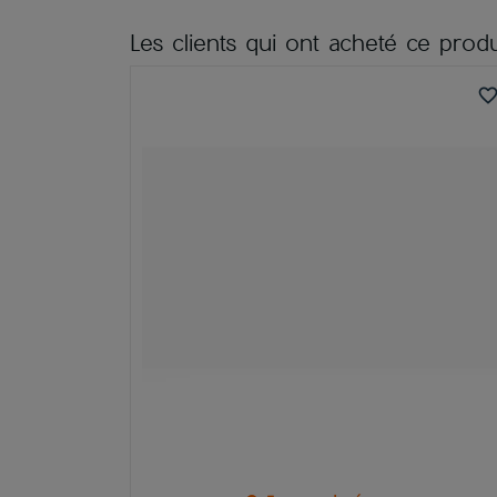
Les clients qui ont acheté ce produ
favorite_bord