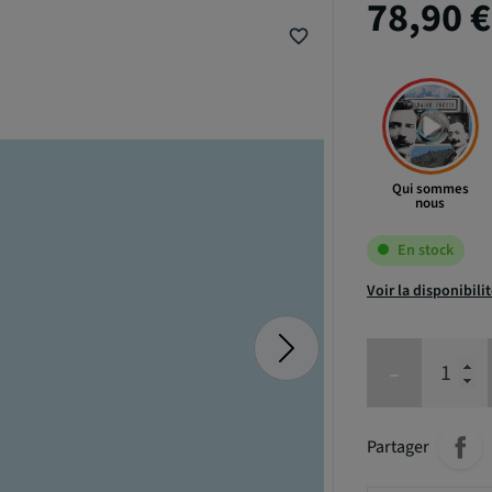
78,90 
favorite_border
Qui sommes
nous
En stock
Voir la disponibili
-
Partager