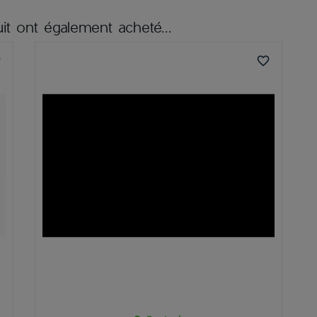
it ont également acheté...
er
favorite_border