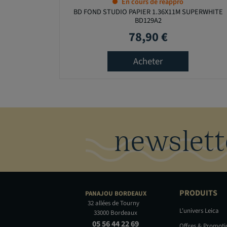
En cours de réappro
BD FOND STUDIO PAPIER 1.36X11M SUPERWHITE
BD129A2
78,90 €
Prix
Acheter
newslett
PRODUITS
PANAJOU
BORDEAUX
32 allées de Tourny
L'univers Leica
33000 Bordeaux
05 56 44 22 69
Offres & Promot