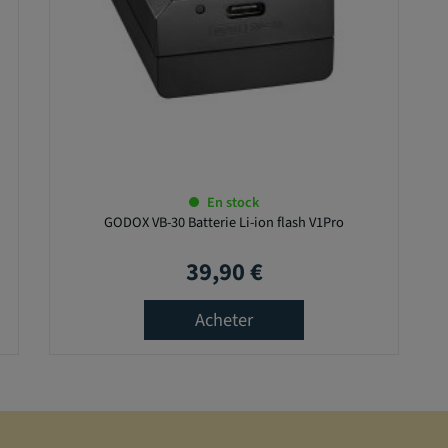
En stock
GODOX VB-30 Batterie Li-ion flash V1Pro
39,90 €
Prix
Acheter