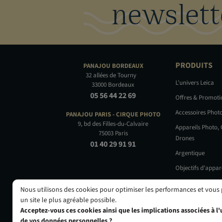
newslett
PRODUITS
PANAJOU
BORDEAUX
32 allées de Tourny
L'univers Leica
33000 Bordeaux
05 56 44 22 69
Offres & Promot
Accessoires Phot
PANAJOU PARIS -
CIRQUE PHOTO
9, bd des Filles-du-Calvaire
Appareils Photo,
75003 Paris
Drones
01 40 29 91 91
Argentique
Objectifs d'appar
Occasions
Nous utilisons des cookies pour optimiser les performances et vous
un site le plus agréable possible.
Acceptez-vous ces cookies ainsi que les implications associées à l'u
de vos données personnelles ?