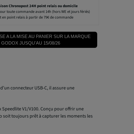
aison Chronopost 24H point relais ou domicile
our toute commande avant 14h (hors WE et jours fériés)
t en point relais à partir de 79€ de commande
SE A LA MISE AU PANIER SUR LA MARQUE
GODOX JUSQU'AU 15/08/26
d’un connecteur USB-C, il assure une
x Speedlite V1/V100. Conçu pour offrir une
o soit toujours prêt à capturer les moments les