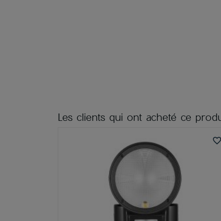
Les clients qui ont acheté ce produ
favorite_bord