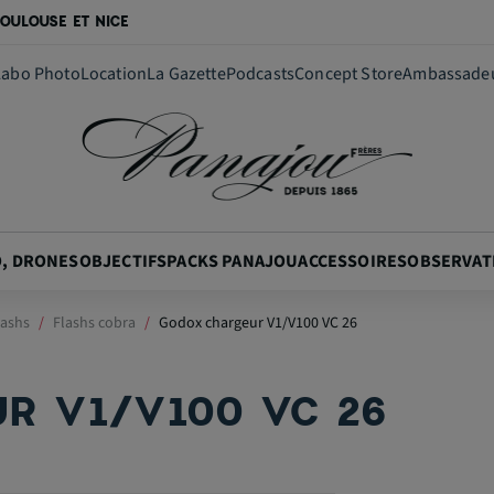
OULOUSE ET NICE
Labo Photo
Location
La Gazette
Podcasts
Concept Store
Ambassade
O, DRONES
OBJECTIFS
PACKS PANAJOU
ACCESSOIRES
OBSERVAT
lashs
Flashs cobra
Godox chargeur V1/V100 VC 26
R V1/V100 VC 26