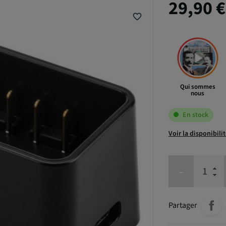
29,90 
favorite_border
Qui sommes
nous
En stock
Voir la disponibili
-
Partager