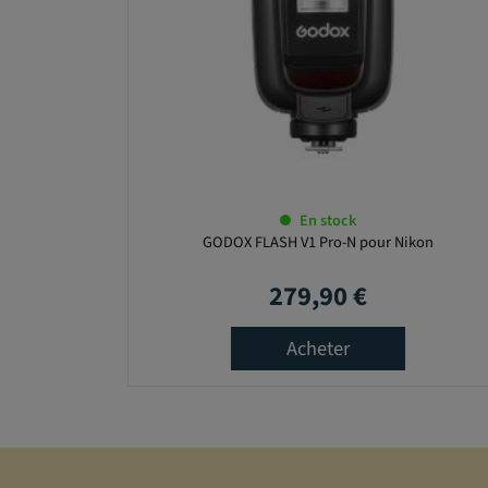
En stock
GODOX FLASH V1 Pro-N pour Nikon
279,90 €
Prix
Acheter