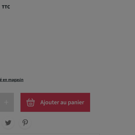
€
TTC
té en magasin
+
Ajouter au panier