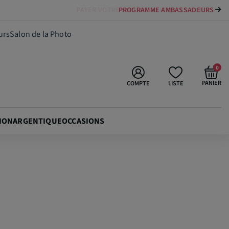
PAYER VOTRE MATÉRIEL JUSQU'EN 84 FOIS
29,90 €
Ajouter au panier
urs
Salon de la Photo
0
PANIER
COMPTE
LISTE
ION
ARGENTIQUE
OCCASIONS