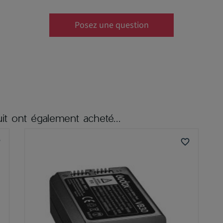
Posez une question
it ont également acheté...
er
favorite_border