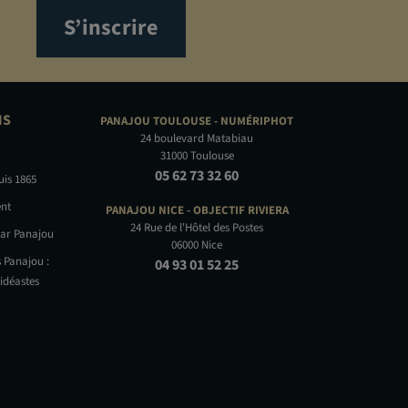
S’inscrire
NS
PANAJOU TOULOUSE -
NUMÉRIPHOT
24 boulevard Matabiau
31000 Toulouse
05 62 73 32 60
uis 1865
nt
PANAJOU NICE -
OBJECTIF RIVIERA
24 Rue de l'Hôtel des Postes
par Panajou
06000 Nice
 Panajou :
04 93 01 52 25
idéastes