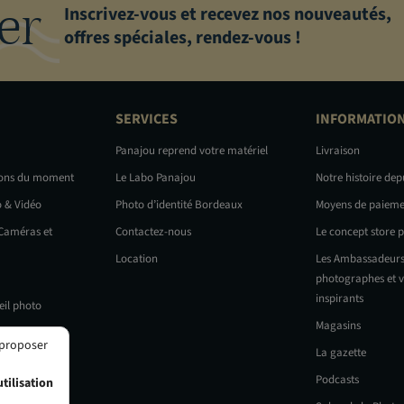
er
Inscrivez-vous et recevez nos nouveautés,
offres spéciales, rendez-vous !
SERVICES
INFORMATIO
Panajou reprend votre matériel
Livraison
ions du moment
Le Labo Panajou
Notre histoire dep
o & Vidéo
Photo d’identité Bordeaux
Moyens de paieme
 Caméras et
Contactez-nous
Le concept store 
Location
Les Ambassadeurs
photographes et v
inspirants
eil photo
Magasins
 proposer
La gazette
Podcasts
tilisation