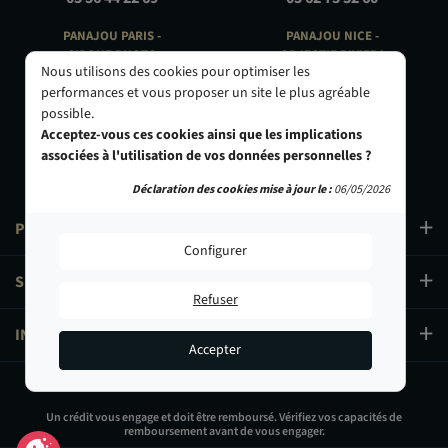
PANAJOU PARIS -
PANAJOU NICE -
CIRQUE PHOTO
OBJECTIF RIVIERA
Nous utilisons des cookies pour optimiser les
9, bd des Filles-du-Calvaire
24 Rue de l'Hôtel des Postes
performances et vous proposer un site le plus agréable
75003 Paris
06000 Nice
possible.
01 40 29 91 91
04 93 01 52 25
Acceptez-vous ces cookies ainsi que les implications
associées à l'utilisation de vos données personnelles ?
Déclaration des cookies mise à jour le :
06/05/2026
PRODUITS
Configurer
SERVICES
Refuser
INFORMATIONS
Accepter
294,90 €
Un crédit vous engage et doit être remboursé. Vérifiez vos capacités de
remboursement avant de vous engager.
Ajouter au panier