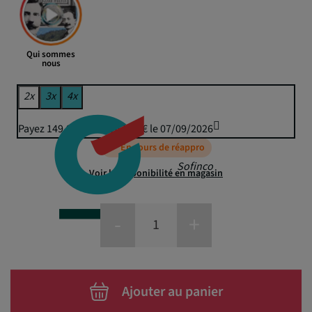
Qui sommes
nous
2x
3x
4x
Payez 149,98 € puis 147,45 € le 07/09/2026
En cours de réappro
Sofinco
Voir la disponibilité en magasin
-
+
Ajouter au panier