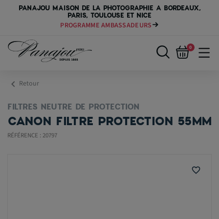
PANAJOU MAISON DE LA PHOTOGRAPHIE A BORDEAUX,
PARIS, TOULOUSE ET NICE
PROGRAMME AMBASSADEURS
PAYER VOTRE MATÉRIEL JUSQU'EN 84 FOIS
0
chevron_left
Retour
FILTRES NEUTRE DE PROTECTION
CANON FILTRE PROTECTION 55MM
RÉFÉRENCE : 20797
favorite_border