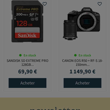
favorite_border
favorite_border
En stock
En stock
SANDISK SD EXTREME PRO
CANON EOS R50 + RF-S 18-
128GB...
150mm...
69,90 €
1 149,90 €
Prix
Prix
Acheter
Acheter
newsletter