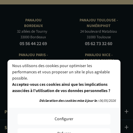
PANAJOU
PANAJOU TOULOUSE -
BORDEAUX
NUMÉRIPHOT
32 allées de Tourny
24 boulevard Matabiau
33000 Bordeaux
31000 Toulouse
05 56 44 22 69
05 62 73 32 60
PANAJOU PARIS -
PANAJOU NICE -
CIRQUE PHOTO
OBJECTIF RIVIERA
Nous utilisons des cookies pour optimiser les
9, bd des Filles-du-Calvaire
24 Rue de l'Hôtel des Postes
75003 Paris
06000 Nice
performances et vous proposer un site le plus agréable
01 40 29 91 91
04 93 01 52 25
possible.
Acceptez-vous ces cookies ainsi que les implications
associées à l'utilisation de vos données personnelles ?
Déclaration des cookies mise à jour le :
06/05/2026
PRODUITS
Configurer
SERVICES