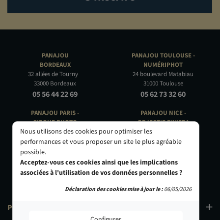
PANAJOU
PANAJOU TOULOUSE -
BORDEAUX
NUMÉRIPHOT
32 allées de Tourny
24 boulevard Matabiau
33000 Bordeaux
31000 Toulouse
05 56 44 22 69
05 62 73 32 60
PANAJOU PARIS -
PANAJOU NICE -
CIRQUE PHOTO
OBJECTIF RIVIERA
Nous utilisons des cookies pour optimiser les
9, bd des Filles-du-Calvaire
24 Rue de l'Hôtel des Postes
75003 Paris
06000 Nice
performances et vous proposer un site le plus agréable
01 40 29 91 91
04 93 01 52 25
possible.
Acceptez-vous ces cookies ainsi que les implications
associées à l'utilisation de vos données personnelles ?
Déclaration des cookies mise à jour le :
06/05/2026
PRODUITS
Configurer