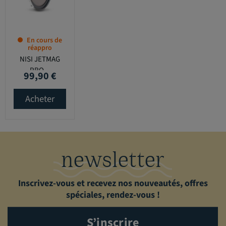
En cours de
réappro
NISI JETMAG
PRO...
99,90 €
Prix
Acheter
newsletter
Inscrivez-vous et recevez nos nouveautés, offres
spéciales, rendez-vous !
S’inscrire