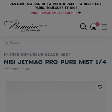
PANAJOU MAISON DE LA PHOTOGRAPHIE A BORDEAUX,
PARIS, TOULOUSE ET NICE
PROGRAMME AMBASSADEURS
PAYER VOTRE MATÉRIEL JUSQU'EN 84 FOIS
0
chevron_left
Retour
FILTRES DIFFUSEUR BLACK MIST
NISI JETMAG PRO PURE MIST 1/4
RÉFÉRENCE : 51061
favorite_border