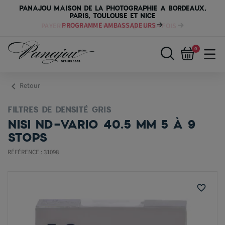
PANAJOU MAISON DE LA PHOTOGRAPHIE A BORDEAUX,
PARIS, TOULOUSE ET NICE
PAYER VOTRE MATÉRIEL JUSQU'EN 84 FOIS
0
chevron_left
Retour
FILTRES DE DENSITÉ GRIS
NISI ND-VARIO 40.5 MM 5 À 9
STOPS
RÉFÉRENCE : 31098
favorite_border