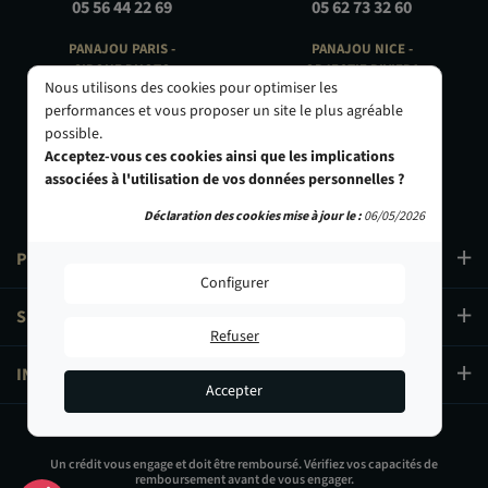
05 56 44 22 69
05 62 73 32 60
PANAJOU PARIS -
PANAJOU NICE -
CIRQUE PHOTO
OBJECTIF RIVIERA
Nous utilisons des cookies pour optimiser les
9, bd des Filles-du-Calvaire
24 Rue de l'Hôtel des Postes
performances et vous proposer un site le plus agréable
75003 Paris
06000 Nice
possible.
01 40 29 91 91
04 93 01 52 25
Acceptez-vous ces cookies ainsi que les implications
associées à l'utilisation de vos données personnelles ?
Déclaration des cookies mise à jour le :
06/05/2026
PRODUITS
Configurer
SERVICES
Refuser
INFORMATIONS
Accepter
99,00 €
Un crédit vous engage et doit être remboursé. Vérifiez vos capacités de
remboursement avant de vous engager.