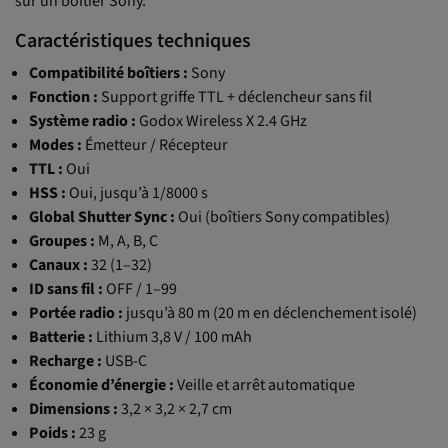
sur un boîtier Sony.
Caractéristiques techniques
Compatibilité boîtiers :
Sony
Fonction :
Support griffe TTL + déclencheur sans fil
Système radio :
Godox Wireless X 2.4 GHz
Modes :
Émetteur / Récepteur
TTL :
Oui
HSS :
Oui, jusqu’à 1/8000 s
Global Shutter Sync :
Oui (boîtiers Sony compatibles)
Groupes :
M, A, B, C
Canaux :
32 (1–32)
ID sans fil :
OFF / 1–99
Portée radio :
jusqu’à 80 m (20 m en déclenchement isolé)
Batterie :
Lithium 3,8 V / 100 mAh
Recharge :
USB-C
Économie d’énergie :
Veille et arrêt automatique
Dimensions :
3,2 × 3,2 × 2,7 cm
Poids :
23 g