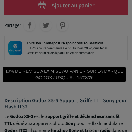
Ajouter au panier
Partager
Livraison Chronopost 24H point relais ou domicile
J+1 Pour toute commande avant 14h (hors WE et jours fériés)
Offert en point relais à partir de 79€ de commande
10% DE REMISE A LA MISE AU PANIER SUR LA MARQUE
GODOX JUSQU'AU 15/08/26
Description Godox X5-S Support Griffe TTL Sony pour
Flash IT32
Le
Godox X5-S
est le
support griffe et déclencheur sans fil
TTL
dédié aux appareils photo
Sony
pour le flash modulaire
Godox IT32
. Il combine
hotshoe Sony et trigger radio
dans un