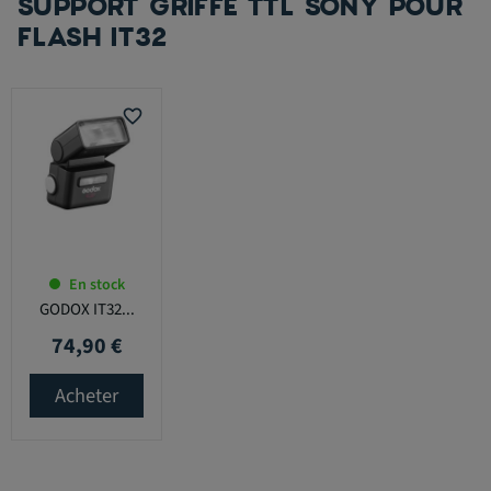
SUPPORT GRIFFE TTL SONY POUR
FLASH IT32
favorite_border
En stock
GODOX IT32...
74,90 €
Prix
Acheter