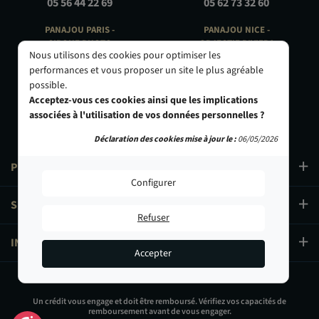
05 56 44 22 69
05 62 73 32 60
PANAJOU PARIS -
PANAJOU NICE -
CIRQUE PHOTO
OBJECTIF RIVIERA
Nous utilisons des cookies pour optimiser les
9, bd des Filles-du-Calvaire
24 Rue de l'Hôtel des Postes
performances et vous proposer un site le plus agréable
75003 Paris
06000 Nice
possible.
01 40 29 91 91
04 93 01 52 25
Acceptez-vous ces cookies ainsi que les implications
associées à l'utilisation de vos données personnelles ?
Déclaration des cookies mise à jour le :
06/05/2026
PRODUITS
Configurer
SERVICES
Refuser
INFORMATIONS
Accepter
23,90 €
Un crédit vous engage et doit être remboursé. Vérifiez vos capacités de
remboursement avant de vous engager.
Ajouter au panier