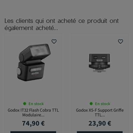
Les clients qui ont acheté ce produit ont
également acheté...
favorite_border
favorite_border
En stock
En stock
Godox IT32 Flash Cobra TTL
Godox X5-F Support Griffe
Modulaire...
TTL...
74,90 €
23,90 €
Prix
Prix