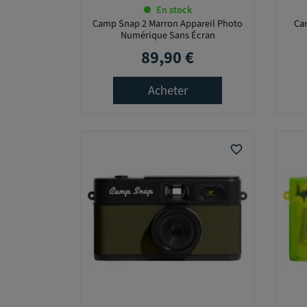
En stock
3
Camp Snap 2 Marron Appareil Photo
Ca
0
Numérique Sans Écran
,
89,90 €
Prix
0
0
Acheter
€
-
1
favorite_border
0
0
5
,
0
0
€