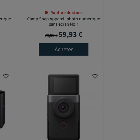
Rupture de stock
érique
Camp Snap Appareil photo numérique
sans écran Noir
59,93 €
Prix de base
Prix
79,90 €
Acheter
favorite_border
favorite_border