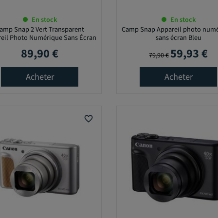
En stock
En stock
amp Snap 2 Vert Transparent
Camp Snap Appareil photo num
eil Photo Numérique Sans Écran
sans écran Bleu
89,90 €
59,93 €
Prix
Prix de base
Prix
79,90 €
Acheter
Acheter
favorite_border