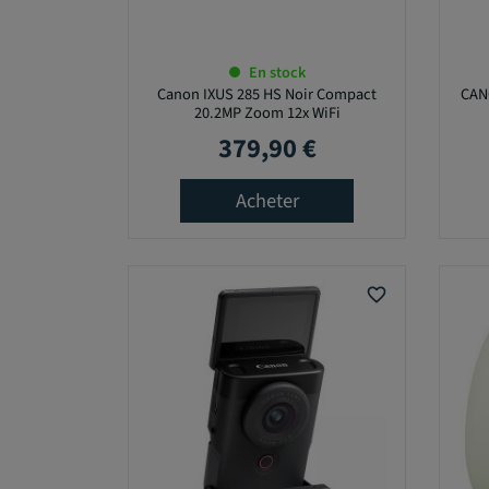
En stock
Canon IXUS 285 HS Noir Compact
CAN
20.2MP Zoom 12x WiFi
379,90 €
Prix
Acheter
favorite_border