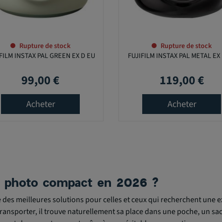
Rupture de stock
Rupture de stock
FILM INSTAX PAL GREEN EX D EU
FUJIFILM INSTAX PAL METAL EX
99,00 €
119,00 €
Prix
Prix
Acheter
Acheter
il photo compact en 2026 ?
 des meilleures solutions pour celles et ceux qui recherchent une ex
 transporter, il trouve naturellement sa place dans une poche, un sac