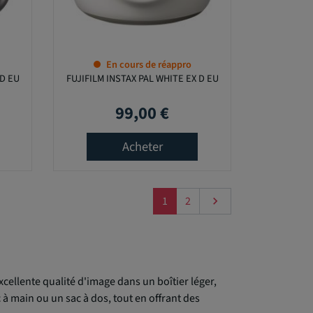
En cours de réappro
 D EU
FUJIFILM INSTAX PAL WHITE EX D EU
99,00 €
Prix
Acheter
Suivant
1
2

cellente qualité d'image dans un boîtier léger,
 à main ou un sac à dos, tout en offrant des