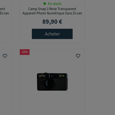
En stock
ent
Camp Snap 2 Rose Transparent
 Écran
Appareil Photo Numérique Sans Écran
89,90 €
Prix
Acheter
-25%
favorite_border
favorite_border