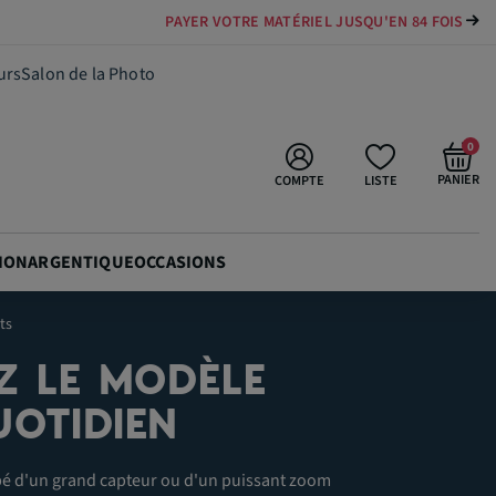
PAYER VOTRE MATÉRIEL JUSQU'EN 84 FOIS
urs
Salon de la Photo
0
PANIER
COMPTE
LISTE
ION
ARGENTIQUE
OCCASIONS
ts
Z LE MODÈLE
OTIDIEN
é d'un grand capteur ou d'un puissant zoom