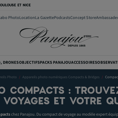
OULOUSE ET NICE
Labo Photo
Location
La Gazette
Podcasts
Concept Store
Ambassade
O, DRONES
OBJECTIFS
PACKS PANAJOU
ACCESSOIRES
OBSERVAT
eils Photo
Appareils photo numériques Compacts & Bridges
Compac
O COMPACTS : TROUVE
 VOYAGES ET VOTRE QU
mpacts
chez Panajou. Du compact de voyage au modèle expert équip