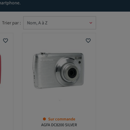
smartphone.
Trier par :
favorite_border
favorite_border
Sur commande
AGFA DC8200 SILVER