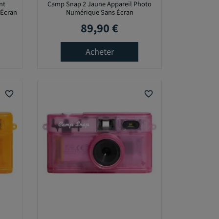
nt
Camp Snap 2 Jaune Appareil Photo
 Écran
Numérique Sans Écran
89,90 €
Prix
Acheter
favorite_border
favorite_border