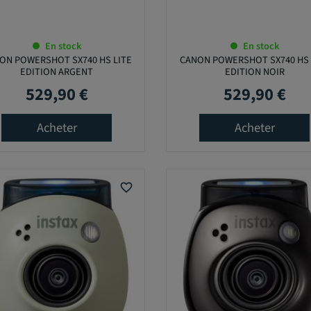
En stock
En stock
ON POWERSHOT SX740 HS LITE
CANON POWERSHOT SX740 HS 
EDITION ARGENT
EDITION NOIR
529,90 €
529,90 €
Prix
Prix
Acheter
Acheter
favorite_border