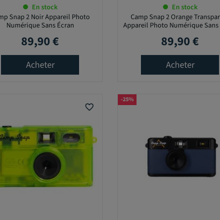
En stock
En stock
mp Snap 2 Noir Appareil Photo
Camp Snap 2 Orange Transpar
Numérique Sans Écran
Appareil Photo Numérique Sans
89,90 €
89,90 €
Prix
Prix
Acheter
Acheter
-25%
favorite_border