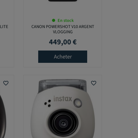
En stock
LITE
CANON POWERSHOT V10 ARGENT
VLOGGING
449,00 €
Prix
Acheter
favorite_border
favorite_border