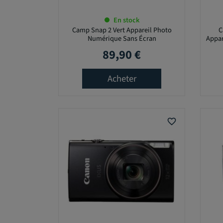
E
En stock
N
Camp Snap 2 Vert Appareil Photo
C
S
Numérique Sans Écran
Appar
T
89,90 €
Prix
O
C
K
Acheter
O
u
i
favorite_border
(
2
9
)