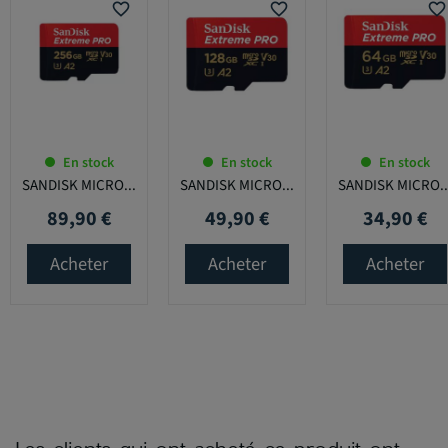
favorite_border
favorite_border
favorite_border
En stock
En stock
En stock
SANDISK MICRO...
SANDISK MICRO...
SANDISK MICRO..
89,90 €
49,90 €
34,90 €
Prix
Prix
Prix
Acheter
Acheter
Acheter