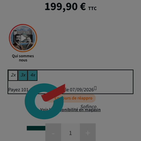
199,90 €
TTC
Qui sommes
nous
2x
3x
4x
Payez 101,66 € puis 99,95 € le 07/09/2026
En cours de réappro
Sofinco
Voir la disponibilité en magasin
-
+