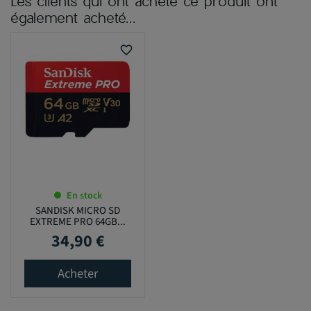
Les clients qui ont acheté ce produit ont
également acheté...
favorite_border
En stock
SANDISK MICRO SD
EXTREME PRO 64GB...
34,90 €
Prix
Acheter